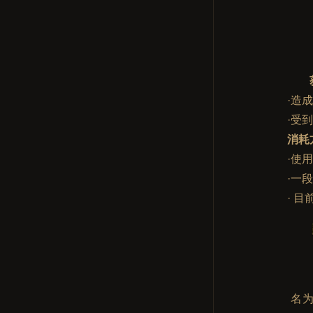
·造
·受
消耗
·使
·一
· 
名