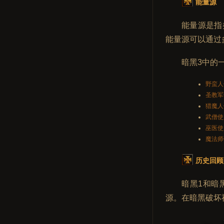
能量源
能量源是指
能量源可以通过
暗黑3中的
野蛮人
圣教军
猎魔人使
武僧使用
巫医使
魔法师使
历史回顾
暗黑1和暗
源。在暗黑破坏