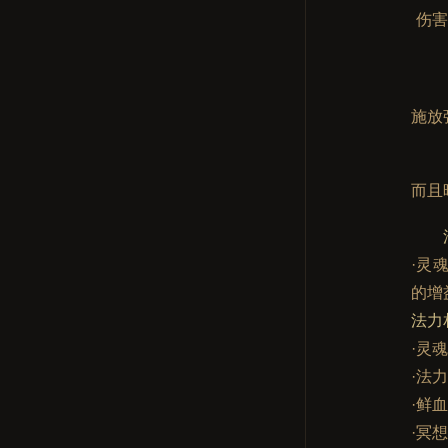
伤害
施放
而且
·灵
的增
法力
·灵
·法
·鲜
·冥