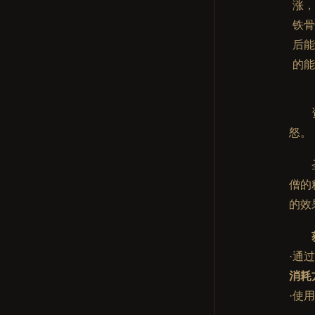
涨
铁
后
的能
怒。
僧的
的效
·通
消耗
·使