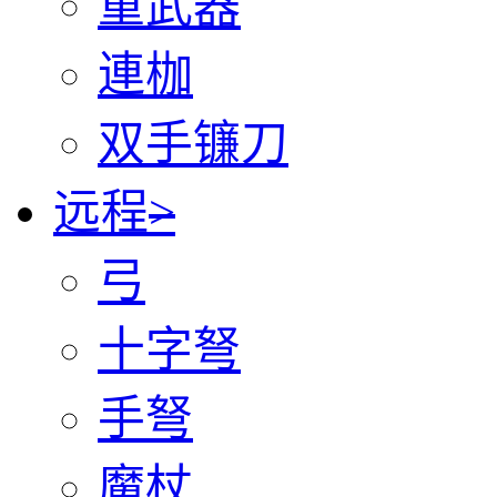
重武器
連枷
双手镰刀
远程
>
弓
十字弩
手弩
魔杖