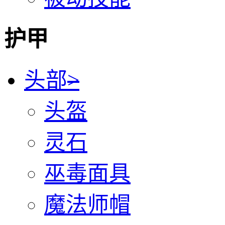
护甲
头部
>
头盔
灵石
巫毒面具
魔法师帽