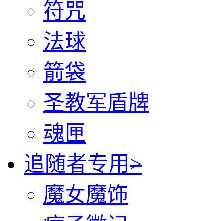
符咒
法球
箭袋
圣教军盾牌
魂匣
追随者专用
>
魔女魔饰