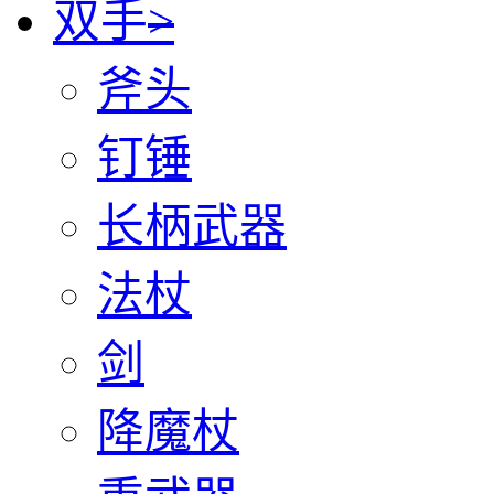
双手
>
斧头
钉锤
长柄武器
法杖
剑
降魔杖