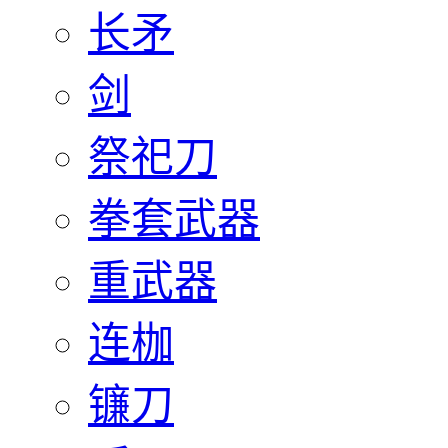
长矛
剑
祭祀刀
拳套武器
重武器
连枷
镰刀