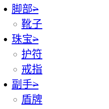
脚部
>
靴子
珠宝
>
护符
戒指
副手
>
盾牌