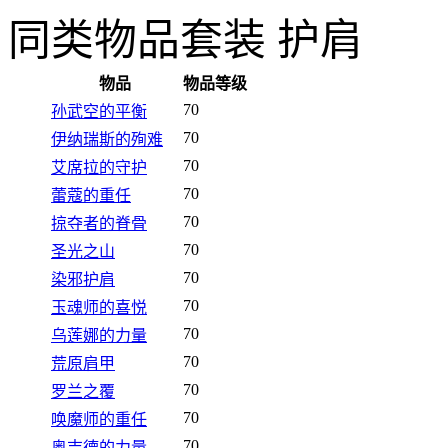
同类物品
套装 护肩
物品
物品等级
70
孙武空的平衡
70
伊纳瑞斯的殉难
70
艾席拉的守护
70
蕾蔻的重任
70
掠夺者的脊骨
70
圣光之山
70
染邪护肩
70
玉魂师的喜悦
70
乌莲娜的力量
70
荒原肩甲
70
罗兰之覆
70
唤魔师的重任
70
奥吉德的力量