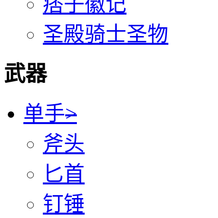
痞子徽记
圣殿骑士圣物
武器
单手
>
斧头
匕首
钉锤