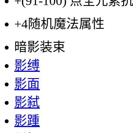
+(91-100)
点全元素
+4
随机魔法属性
暗影装束
影缚
影面
影弑
影踵