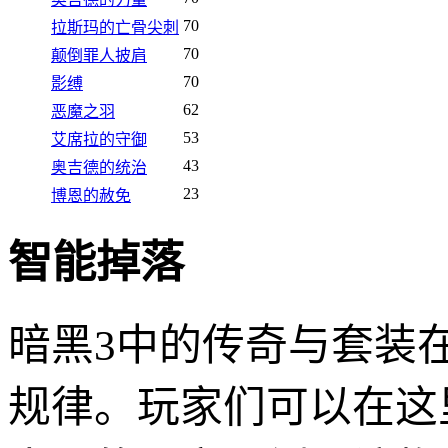
70
拉斯玛的亡骨尖刺
70
颠倒罪人披肩
70
影缚
62
恶魔之羽
53
艾席拉的守御
43
奥吉德的统治
23
博恩的赦免
智能掉落
暗黑3中的传奇与套装
规律。玩家们可以在这