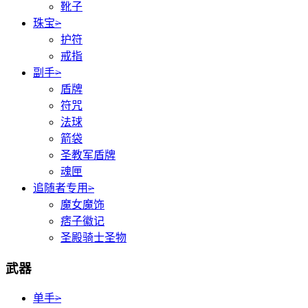
靴子
珠宝
>
护符
戒指
副手
>
盾牌
符咒
法球
箭袋
圣教军盾牌
魂匣
追随者专用
>
魔女魔饰
痞子徽记
圣殿骑士圣物
武器
单手
>