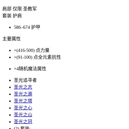
肩部
仅限 圣教军
套装 护肩
586–674
护甲
主要属性
+(416-500)
点力量
+(91-100)
点全元素抗性
+4
随机魔法属性
圣光追寻者
圣光之志
圣光之源
圣光之塔
圣光之心
圣光之山
圣光之冠
(2) 套装: