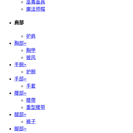
巫毒面具
魔法师帽
肩部
护肩
胸部
>
胸甲
披风
手腕
>
护腕
手部
>
手套
腰部
>
腰帶
重型腰带
腿部
>
裤子
脚部
>