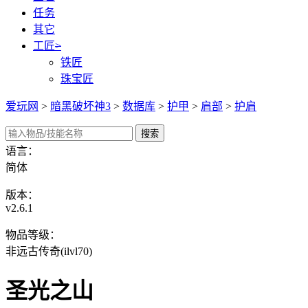
任务
其它
工匠
>
铁匠
珠宝匠
爱玩网
>
暗黑破坏神3
>
数据库
>
护甲
>
肩部
>
护肩
语言：
简体
版本：
v2.6.1
物品等级：
非远古传奇(ilvl70)
圣光之山