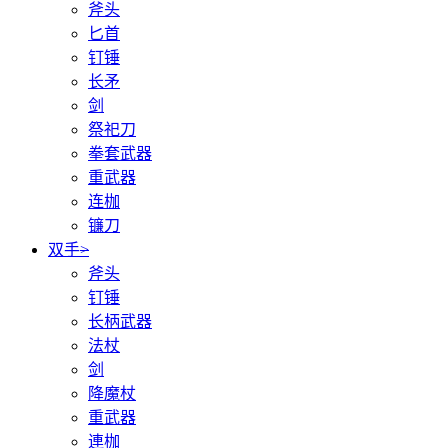
斧头
匕首
钉锤
长矛
剑
祭祀刀
拳套武器
重武器
连枷
镰刀
双手
>
斧头
钉锤
长柄武器
法杖
剑
降魔杖
重武器
連枷