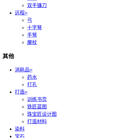
双手镰刀
远程
>
弓
十字弩
手弩
魔杖
其他
消耗品
>
药水
打孔
打造
>
训练书页
铁匠蓝图
珠宝匠设计图
打造材料
染料
宝石