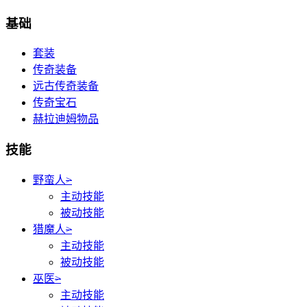
基础
套装
传奇装备
远古传奇装备
传奇宝石
赫拉迪姆物品
技能
野蛮人
>
主动技能
被动技能
猎魔人
>
主动技能
被动技能
巫医
>
主动技能