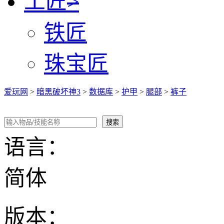
工匠
>
铁匠
珠宝匠
爱玩网
>
暗黑破坏神3
>
数据库
>
护甲
>
腿部
>
裤子
语言：
简体
版本：