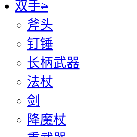
双手
>
斧头
钉锤
长柄武器
法杖
剑
降魔杖