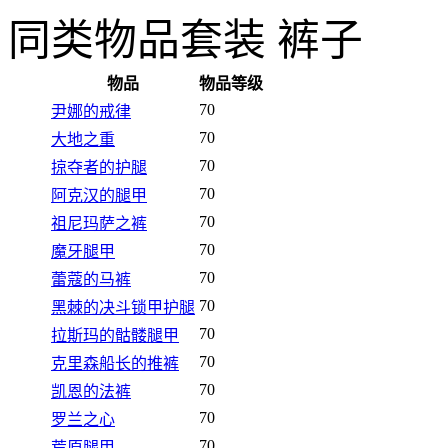
同类物品
套装 裤子
物品
物品等级
70
尹娜的戒律
70
大地之重
70
掠夺者的护腿
70
阿克汉的腿甲
70
祖尼玛萨之裤
70
魔牙腿甲
70
蕾蔻的马裤
70
黑棘的决斗锁甲护腿
70
拉斯玛的骷髅腿甲
70
克里森船长的推裤
70
凯恩的法裤
70
罗兰之心
70
荒原腿甲