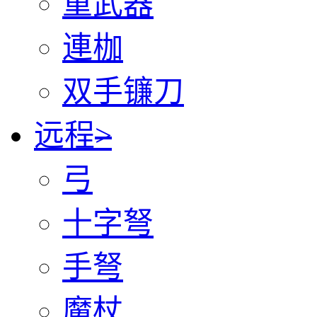
重武器
連枷
双手镰刀
远程
>
弓
十字弩
手弩
魔杖