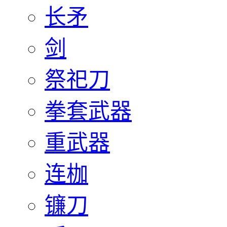
长矛
剑
祭祀刀
拳套武器
重武器
连枷
镰刀