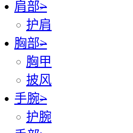
肩部
>
护肩
胸部
>
胸甲
披风
手腕
>
护腕