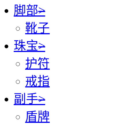
脚部
>
靴子
珠宝
>
护符
戒指
副手
>
盾牌