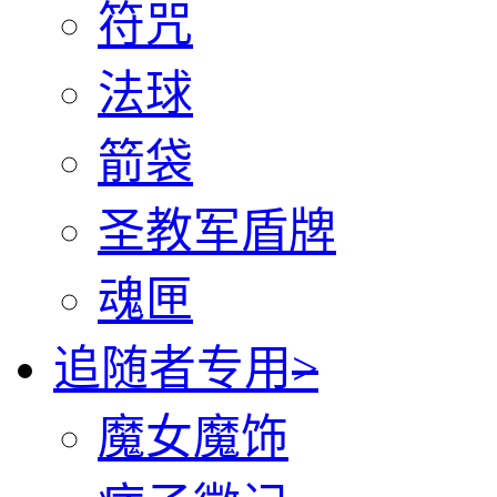
符咒
法球
箭袋
圣教军盾牌
魂匣
追随者专用
>
魔女魔饰