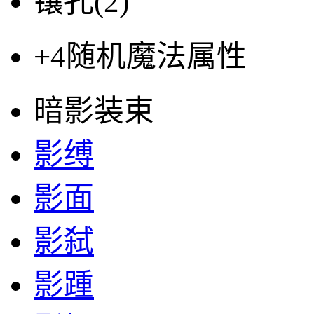
镶孔(
2
)
+4
随机魔法属性
暗影装束
影缚
影面
影弑
影踵