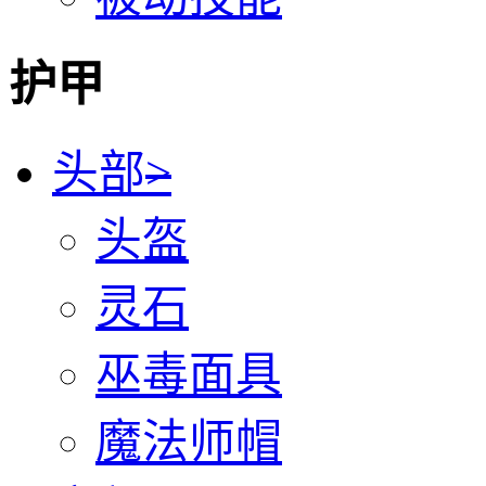
护甲
头部
>
头盔
灵石
巫毒面具
魔法师帽