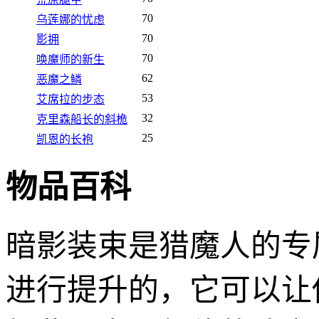
70
乌莲娜的忧虑
70
影拥
70
唤魔师的新生
62
恶魔之鳞
53
艾席拉的步态
32
克里森船长的斜桅
25
凯恩的长袍
物品百科
暗影装束是猎魔人的专
进行提升的，它可以让