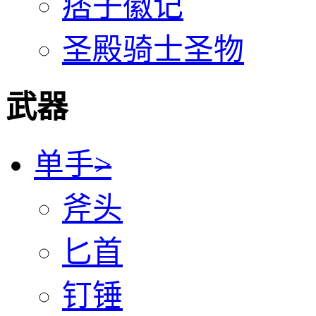
痞子徽记
圣殿骑士圣物
武器
单手
>
斧头
匕首
钉锤