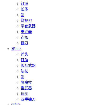
钉锤
长矛
剑
祭祀刀
拳套武器
重武器
连枷
镰刀
双手
>
斧头
钉锤
长柄武器
法杖
剑
降魔杖
重武器
連枷
双手镰刀
远程
>