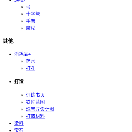
弓
十字弩
手弩
魔杖
其他
消耗品
>
药水
打孔
打造
训练书页
铁匠蓝图
珠宝匠设计图
打造材料
染料
宝石