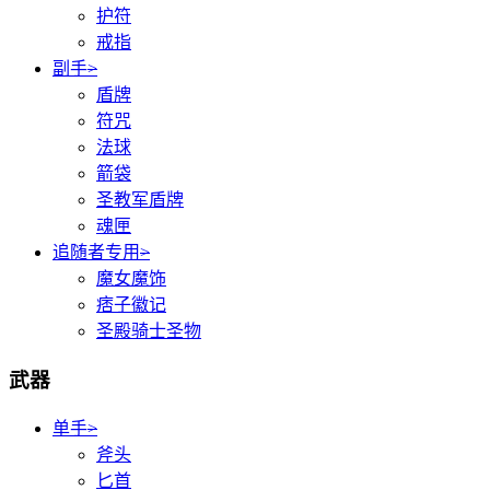
护符
戒指
副手
>
盾牌
符咒
法球
箭袋
圣教军盾牌
魂匣
追随者专用
>
魔女魔饰
痞子徽记
圣殿骑士圣物
武器
单手
>
斧头
匕首