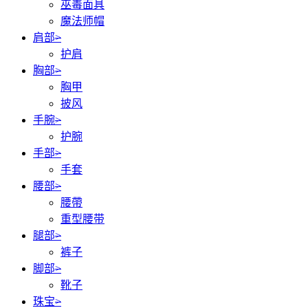
巫毒面具
魔法师帽
肩部
>
护肩
胸部
>
胸甲
披风
手腕
>
护腕
手部
>
手套
腰部
>
腰帶
重型腰带
腿部
>
裤子
脚部
>
靴子
珠宝
>