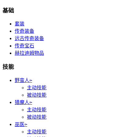
基础
套装
传奇装备
远古传奇装备
传奇宝石
赫拉迪姆物品
技能
野蛮人
>
主动技能
被动技能
猎魔人
>
主动技能
被动技能
巫医
>
主动技能