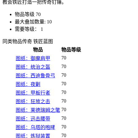
教会铁匠打造一把传奇钉锤。
物品等级
70
最大叠加数量:
10
需要等级：
1
同类物品
传奇 铁匠蓝图
物品
物品等级
70
图纸：御魔肩甲
70
图纸：统治之盔
70
图纸：西迪鲁骨弓
70
图纸：夜剿
70
图纸：甲板行者
70
图纸：狂放之击
70
图纸：莱德瑞姆之氅
70
图纸：迅击腰带
70
图纸：乌塔的咆哮
70
图纸：炼狱装置