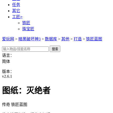
任务
其它
工匠
>
铁匠
珠宝匠
爱玩网
>
暗黑破坏神3
>
数据库
>
其他
>
打造
>
铁匠蓝图
语言：
简体
版本：
v2.6.1
图纸：灭绝者
传奇 铁匠蓝图