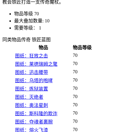
教会铁匠打造一支传奇魔杖。
物品等级
70
最大叠加数量:
10
需要等级：
1
同类物品
传奇 铁匠蓝图
物品
物品等级
70
图纸：狂放之击
70
图纸：莱德瑞姆之氅
70
图纸：迅击腰带
70
图纸：乌塔的咆哮
70
图纸：炼狱装置
70
图纸：灭绝者
70
图纸：奥法星刺
70
图纸：斯科隆的欺诈
70
图纸：夺魂者裹腕
70
图纸：熔火飞渣