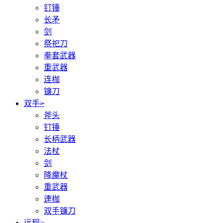
钉锤
长矛
剑
祭祀刀
拳套武器
重武器
连枷
镰刀
双手
>
斧头
钉锤
长柄武器
法杖
剑
降魔杖
重武器
連枷
双手镰刀
远程
>