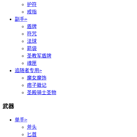
护符
戒指
副手
>
盾牌
符咒
法球
箭袋
圣教军盾牌
魂匣
追随者专用
>
魔女魔饰
痞子徽记
圣殿骑士圣物
武器
单手
>
斧头
匕首