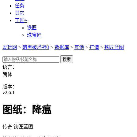
任务
其它
工匠
>
铁匠
珠宝匠
爱玩网
>
暗黑破坏神3
>
数据库
>
其他
>
打造
>
铁匠蓝图
语言：
简体
版本：
v2.6.1
图纸：降瘟
传奇 铁匠蓝图