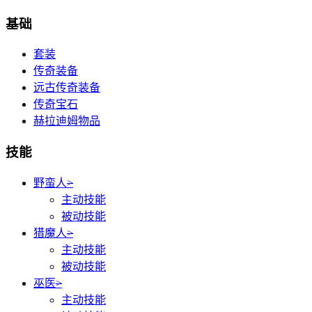
基础
套装
传奇装备
远古传奇装备
传奇宝石
赫拉迪姆物品
技能
野蛮人
>
主动技能
被动技能
猎魔人
>
主动技能
被动技能
巫医
>
主动技能