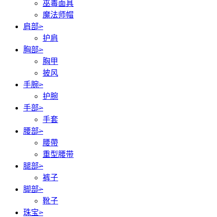
巫毒面具
魔法师帽
肩部
>
护肩
胸部
>
胸甲
披风
手腕
>
护腕
手部
>
手套
腰部
>
腰帶
重型腰带
腿部
>
裤子
脚部
>
靴子
珠宝
>