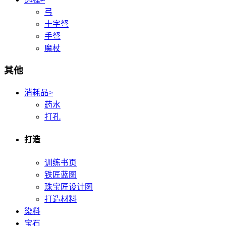
弓
十字弩
手弩
魔杖
其他
消耗品
>
药水
打孔
打造
训练书页
铁匠蓝图
珠宝匠设计图
打造材料
染料
宝石