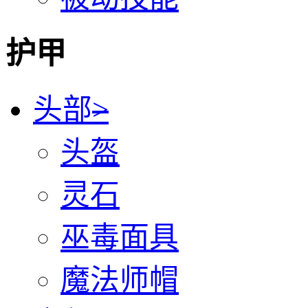
护甲
头部
>
头盔
灵石
巫毒面具
魔法师帽