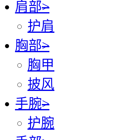
肩部
>
护肩
胸部
>
胸甲
披风
手腕
>
护腕