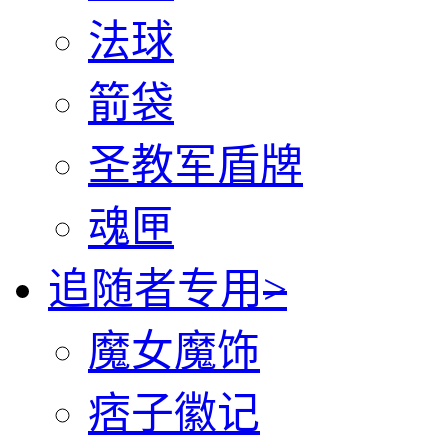
法球
箭袋
圣教军盾牌
魂匣
追随者专用
>
魔女魔饰
痞子徽记