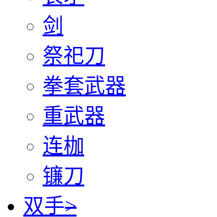
剑
祭祀刀
拳套武器
重武器
连枷
镰刀
双手
>