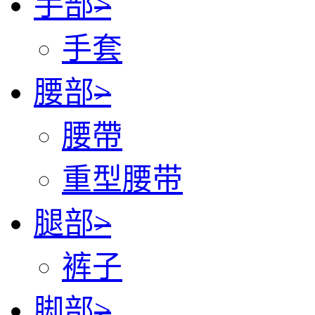
手部
>
手套
腰部
>
腰帶
重型腰带
腿部
>
裤子
脚部
>