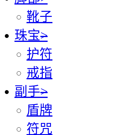
靴子
珠宝
>
护符
戒指
副手
>
盾牌
符咒