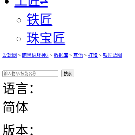
工匠
>
铁匠
珠宝匠
爱玩网
>
暗黑破坏神3
>
数据库
>
其他
>
打造
>
铁匠蓝图
语言：
简体
版本：