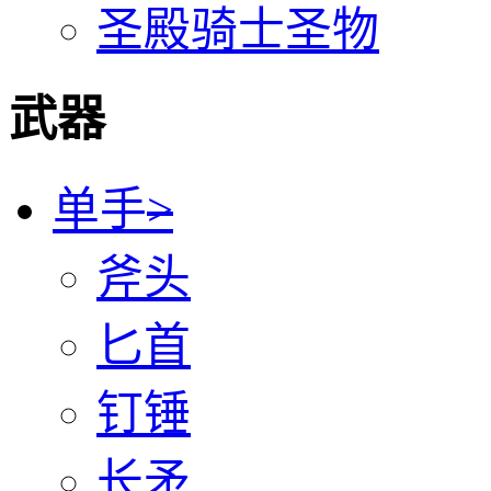
圣殿骑士圣物
武器
单手
>
斧头
匕首
钉锤
长矛