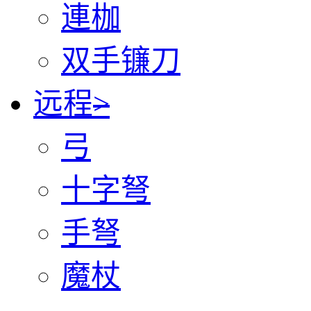
連枷
双手镰刀
远程
>
弓
十字弩
手弩
魔杖