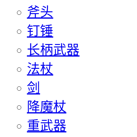
斧头
钉锤
长柄武器
法杖
剑
降魔杖
重武器