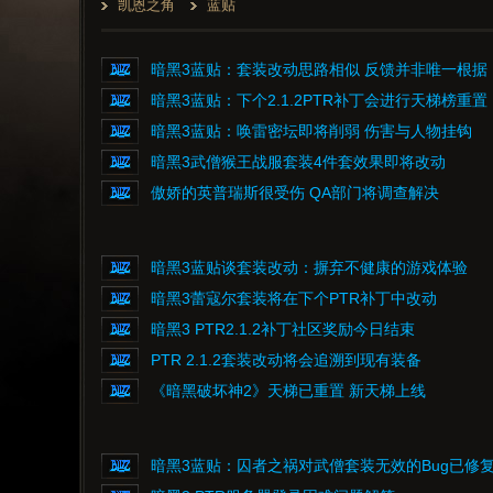
凯恩之角
蓝贴
暗黑3蓝贴：套装改动思路相似 反馈并非唯一根据
暗黑3蓝贴：下个2.1.2PTR补丁会进行天梯榜重置
暗黑3蓝贴：唤雷密坛即将削弱 伤害与人物挂钩
暗黑3武僧猴王战服套装4件套效果即将改动
傲娇的英普瑞斯很受伤 QA部门将调查解决
暗黑3蓝贴谈套装改动：摒弃不健康的游戏体验
暗黑3蕾寇尔套装将在下个PTR补丁中改动
暗黑3 PTR2.1.2补丁社区奖励今日结束
PTR 2.1.2套装改动将会追溯到现有装备
《暗黑破坏神2》天梯已重置 新天梯上线
暗黑3蓝贴：囚者之祸对武僧套装无效的Bug已修