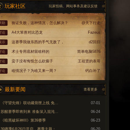
玩家社区
玩家投稿、网站事务及建议反馈
验证失败，这种情况，怎么解决？
@天下行走
求助
A4大笨兽对比恐龙
Fazeus
讨论
这赛季我做东西的手气无敌了，
d2回归
展示
术士专用底材留啥样的
简单电脑5876
讨论
蛮子没有悔恨怎么砍瘸子
王祖贤的表哥
讨论
啥情况子？为啥又来一周？
钙白补了
讨论
最新要闻
查看更多
《守望先锋》联动藏骨匣上线 免费领取专属外观
07-01
苏醒赛季即将到来 准备深入混沌裂隙
06-24
《暗黑破坏神III》第39赛季
06-23
39赛季6月26日开启，赛季主题：奈非天之影
06-20