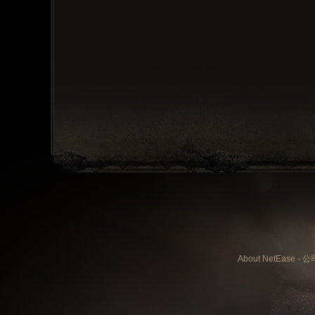
About NetEase
-
公