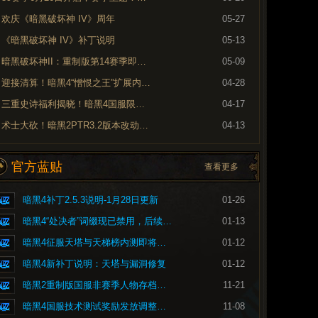
欢庆《暗黑破坏神 IV》周年
05-27
《暗黑破坏神 IV》补丁说明
05-13
暗黑破坏神II：重制版第14赛季即将到来
05-09
迎接清算！暗黑4“憎恨之王”扩展内容现已上线
04-28
三重史诗福利揭晓！暗黑4国服限时免费现已开启
04-17
术士大砍！暗黑2PTR3.2版本改动内容预览
04-13
官方蓝贴
查看更多
暗黑4补丁2.5.3说明-1月28日更新
01-26
暗黑4“处决者”词缀现已禁用，后续将重做
01-13
暗黑4征服天塔与天梯榜内测即将开启
01-12
暗黑4新补丁说明：天塔与漏洞修复
01-12
暗黑2重制版国服非赛季人物存档问题的修复公告
11-21
暗黑4国服技术测试奖励发放调整公告
11-08