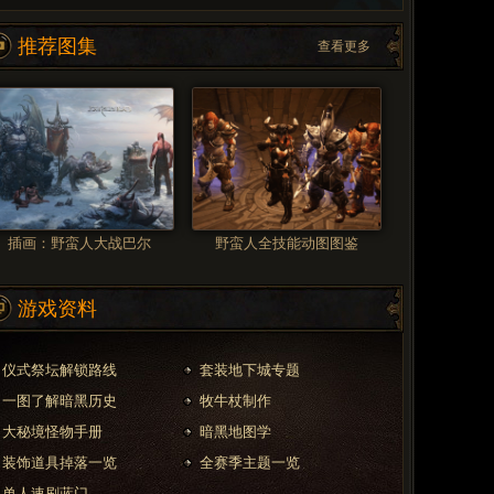
推荐图集
查看更多
插画：野蛮人大战巴尔
野蛮人全技能动图图鉴
游戏资料
仪式祭坛解锁路线
套装地下城专题
一图了解暗黑历史
牧牛杖制作
大秘境怪物手册
暗黑地图学
装饰道具掉落一览
全赛季主题一览
单人速刷蓝门