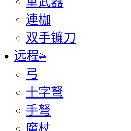
重武器
連枷
双手镰刀
远程
>
弓
十字弩
手弩
魔杖