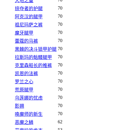
大地之重
70
掠夺者的护腿
70
阿克汉的腿甲
70
祖尼玛萨之裤
70
魔牙腿甲
70
蕾蔻的马裤
70
黑棘的决斗锁甲护腿
70
拉斯玛的骷髅腿甲
70
克里森船长的推裤
70
凯恩的法裤
70
罗兰之心
70
荒原腿甲
70
乌莲娜的忧虑
70
影拥
70
唤魔师的新生
62
恶魔之鳞
53