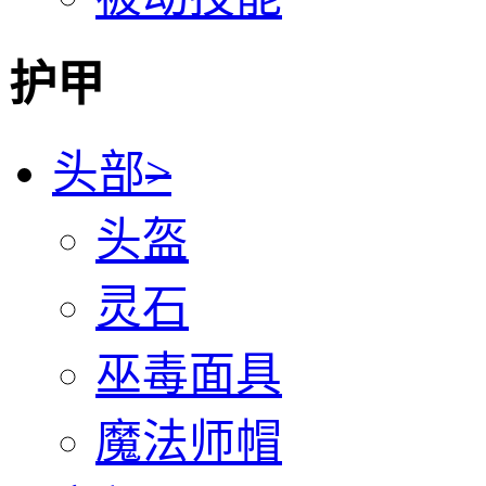
护甲
头部
>
头盔
灵石
巫毒面具
魔法师帽