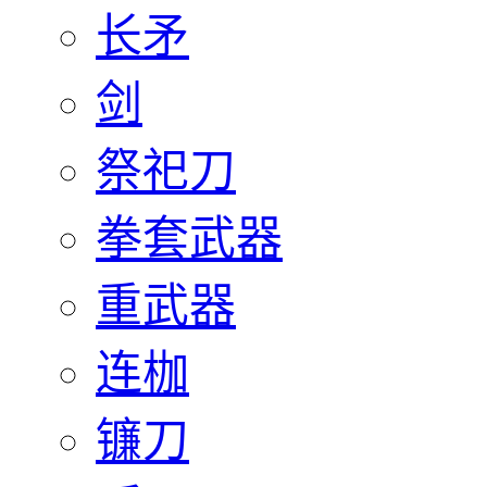
长矛
剑
祭祀刀
拳套武器
重武器
连枷
镰刀