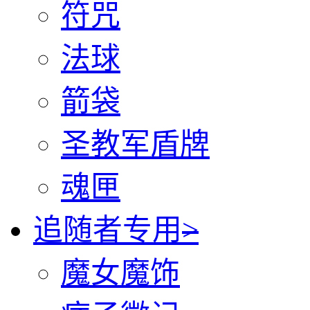
符咒
法球
箭袋
圣教军盾牌
魂匣
追随者专用
>
魔女魔饰