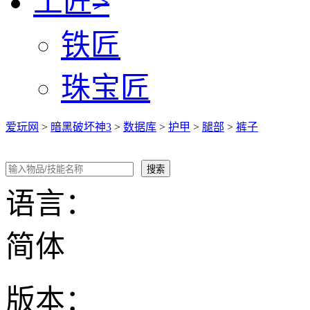
工匠
>
铁匠
珠宝匠
爱玩网
>
暗黑破坏神3
>
数据库
>
护甲
>
腿部
>
裤子
语言：
简体
版本：