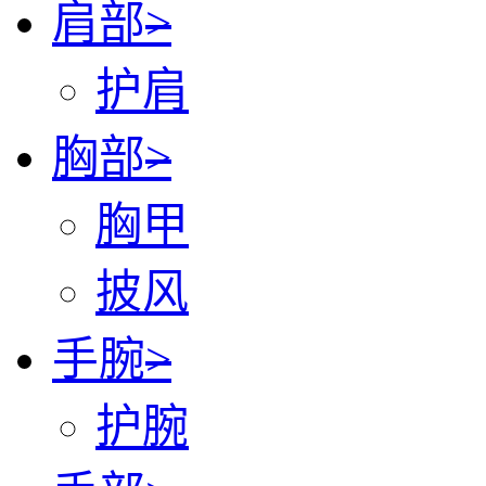
肩部
>
护肩
胸部
>
胸甲
披风
手腕
>
护腕