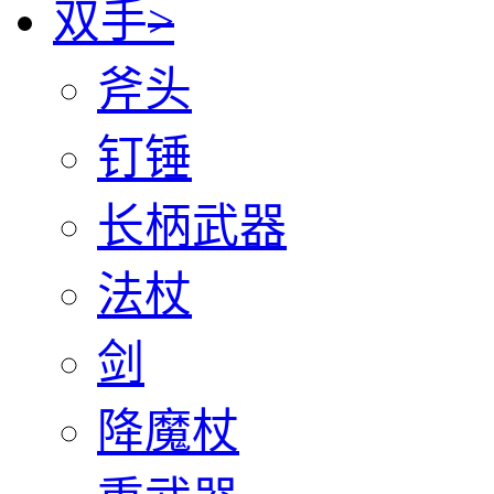
双手
>
斧头
钉锤
长柄武器
法杖
剑
降魔杖