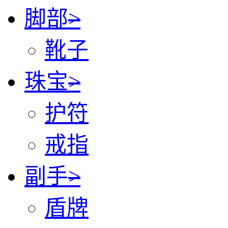
脚部
>
靴子
珠宝
>
护符
戒指
副手
>
盾牌