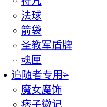
符咒
法球
箭袋
圣教军盾牌
魂匣
追随者专用
>
魔女魔饰
痞子徽记