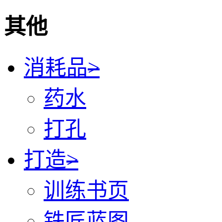
其他
消耗品
>
药水
打孔
打造
>
训练书页
铁匠蓝图