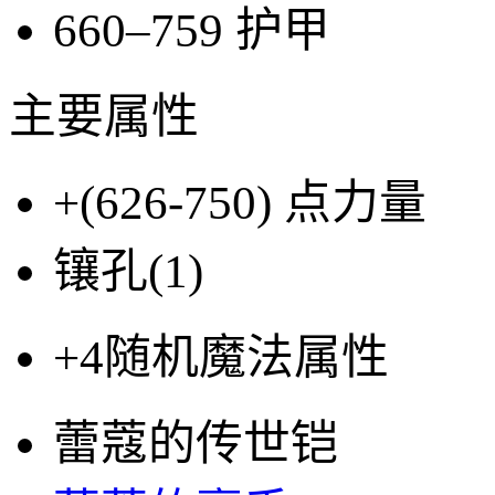
660–759
护甲
主要属性
+(626-750)
点力量
镶孔(
1
)
+4
随机魔法属性
蕾蔻的传世铠