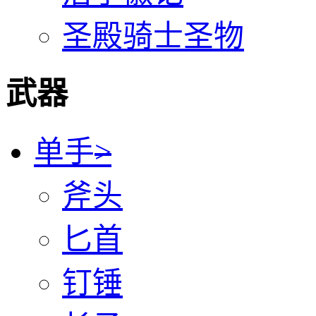
圣殿骑士圣物
武器
单手
>
斧头
匕首
钉锤