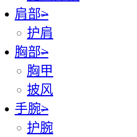
肩部
>
护肩
胸部
>
胸甲
披风
手腕
>
护腕