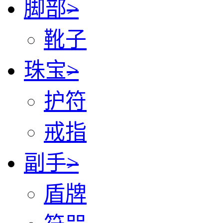
脚部
>
靴子
珠宝
>
护符
戒指
副手
>
盾牌