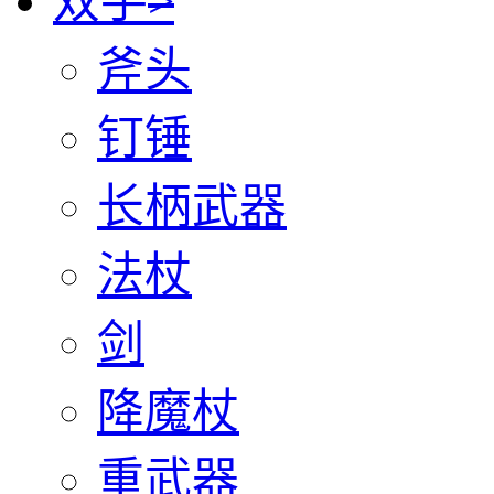
双手
>
斧头
钉锤
长柄武器
法杖
剑
降魔杖
重武器