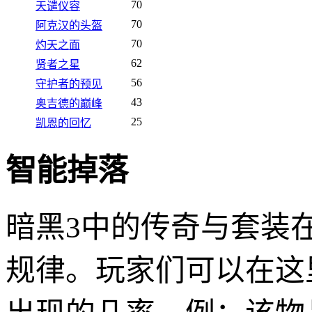
70
天谴仪容
70
阿克汉的头盔
70
灼天之面
62
贤者之星
56
守护者的预见
43
奥吉德的巅峰
25
凯恩的回忆
智能掉落
暗黑3中的传奇与套装
规律。玩家们可以在这