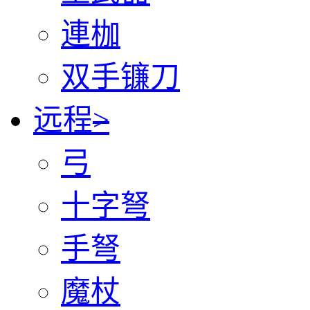
連枷
双手镰刀
远程
>
弓
十字弩
手弩
魔杖