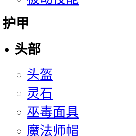
护甲
头部
头盔
灵石
巫毒面具
魔法师帽