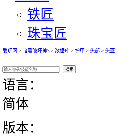
铁匠
珠宝匠
爱玩网
>
暗黑破坏神3
>
数据库
>
护甲
>
头部
>
头盔
语言：
简体
版本：