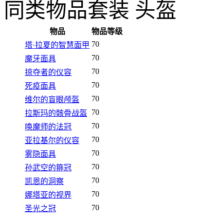
同类物品
套装 头盔
物品
物品等级
70
塔·拉夏的智慧面甲
70
魔牙面具
70
掠夺者的仪容
70
死疫面具
70
维尔的盲眼颅盔
70
拉斯玛的骸骨战盔
70
唤魔师的法冠
70
亚拉基尔的仪容
70
雾隐面具
70
孙武空的箍冠
70
凯恩的洞察
70
娜塔亚的视界
70
圣光之冠