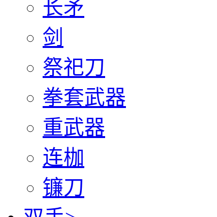
长矛
剑
祭祀刀
拳套武器
重武器
连枷
镰刀