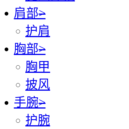
肩部
>
护肩
胸部
>
胸甲
披风
手腕
>
护腕