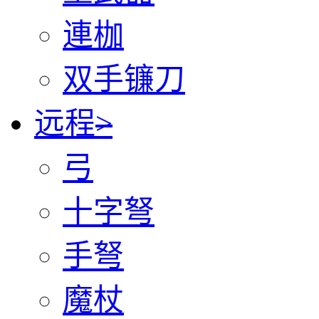
連枷
双手镰刀
远程
>
弓
十字弩
手弩
魔杖