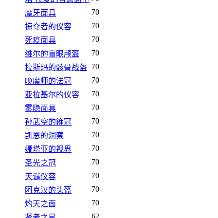
70
魔牙面具
70
掠夺者的仪容
70
死疫面具
70
维尔的盲眼颅盔
70
拉斯玛的骸骨战盔
70
唤魔师的法冠
70
亚拉基尔的仪容
70
雾隐面具
70
孙武空的箍冠
70
凯恩的洞察
70
娜塔亚的视界
70
圣光之冠
70
天谴仪容
70
阿克汉的头盔
70
灼天之面
62
贤者之星