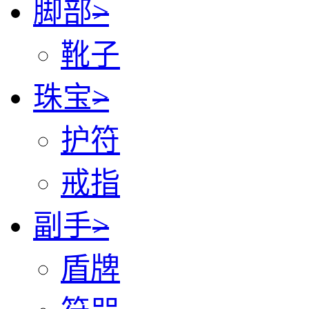
脚部
>
靴子
珠宝
>
护符
戒指
副手
>
盾牌