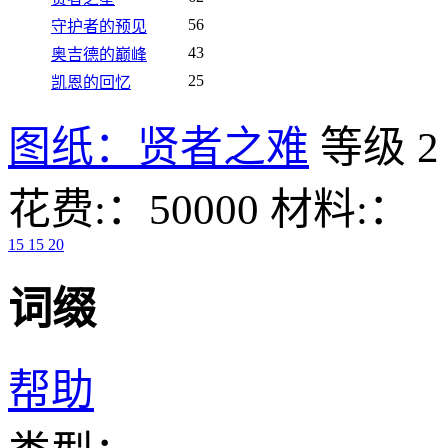
56
守护者的预见
43
奥吉德的巅峰
25
凯恩的回忆
图纸：贤者之难
等级 2
花费:：50000
材料:：
15
15
20
词缀
帮助