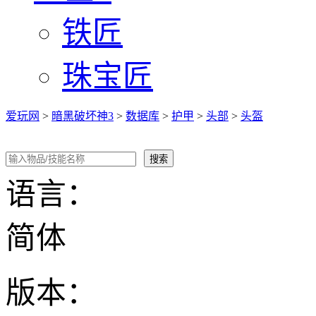
铁匠
珠宝匠
爱玩网
>
暗黑破坏神3
>
数据库
>
护甲
>
头部
>
头盔
语言：
简体
版本：