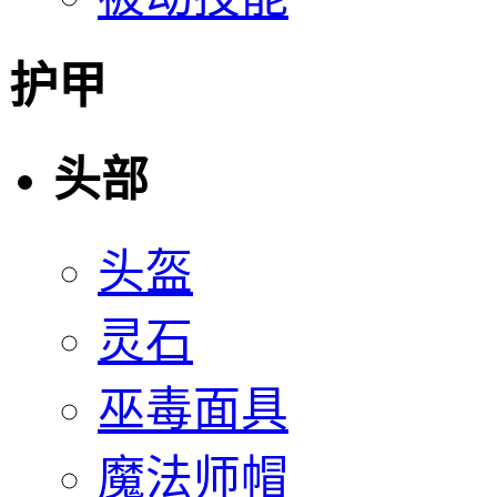
护甲
头部
头盔
灵石
巫毒面具
魔法师帽