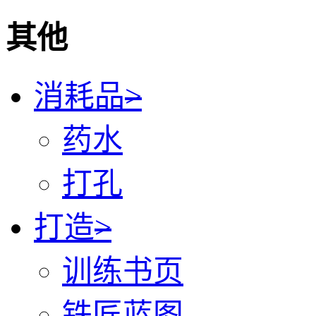
其他
消耗品
>
药水
打孔
打造
>
训练书页
铁匠蓝图