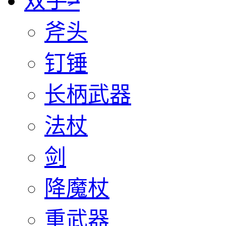
双手
>
斧头
钉锤
长柄武器
法杖
剑
降魔杖
重武器