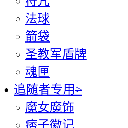
符咒
法球
箭袋
圣教军盾牌
魂匣
追随者专用
>
魔女魔饰
痞子徽记