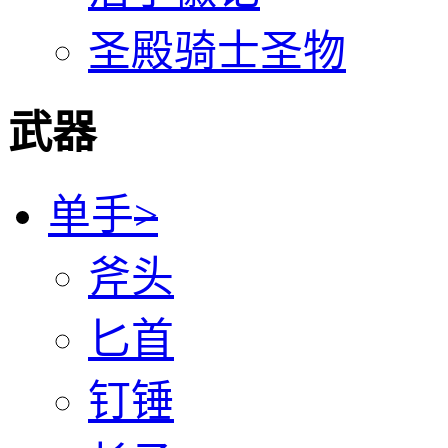
圣殿骑士圣物
武器
单手
>
斧头
匕首
钉锤