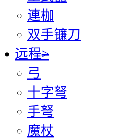
連枷
双手镰刀
远程
>
弓
十字弩
手弩
魔杖