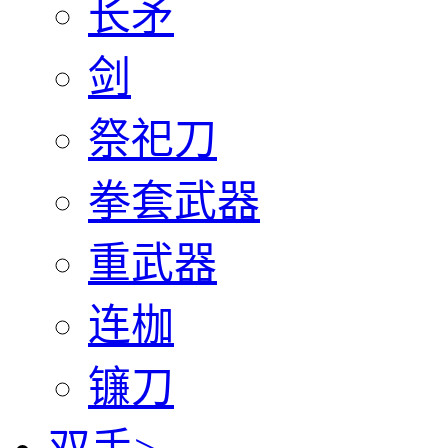
长矛
剑
祭祀刀
拳套武器
重武器
连枷
镰刀