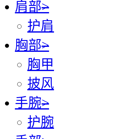
肩部
>
护肩
胸部
>
胸甲
披风
手腕
>
护腕