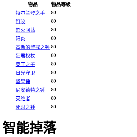
物品
物品等级
80
特尔兰登之手
80
钉咬
80
怒火回荡
80
阳炎
80
杰斯的警戒之锤
80
狂君权杖
80
奥丁之子
80
日光守卫
80
坚果锤
80
尼安德特之锤
80
灭绝者
80
死眼之锤
智能掉落