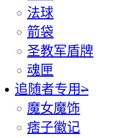
法球
箭袋
圣教军盾牌
魂匣
追随者专用
>
魔女魔饰
痞子徽记