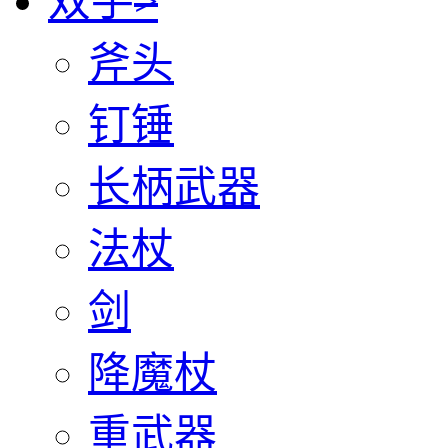
双手
>
斧头
钉锤
长柄武器
法杖
剑
降魔杖
重武器