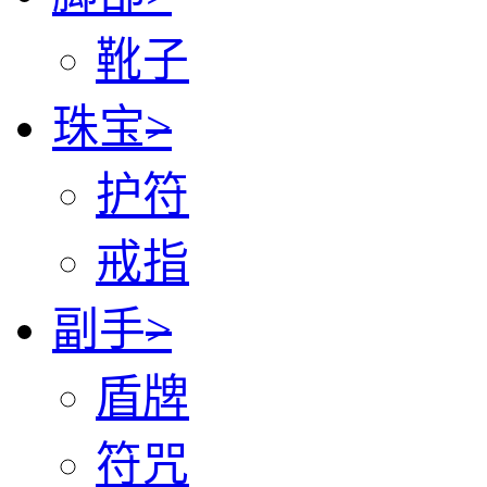
靴子
珠宝
>
护符
戒指
副手
>
盾牌
符咒