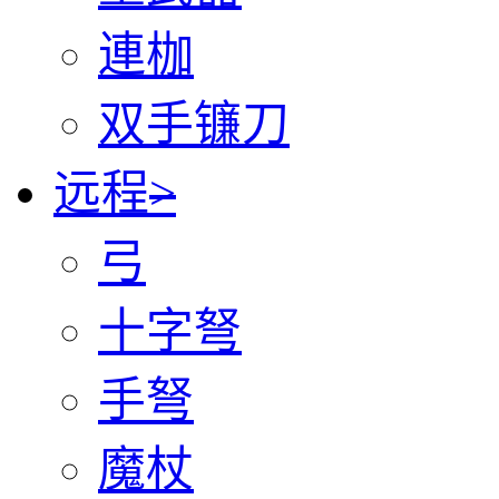
連枷
双手镰刀
远程
>
弓
十字弩
手弩
魔杖