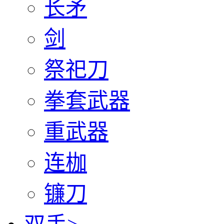
长矛
剑
祭祀刀
拳套武器
重武器
连枷
镰刀