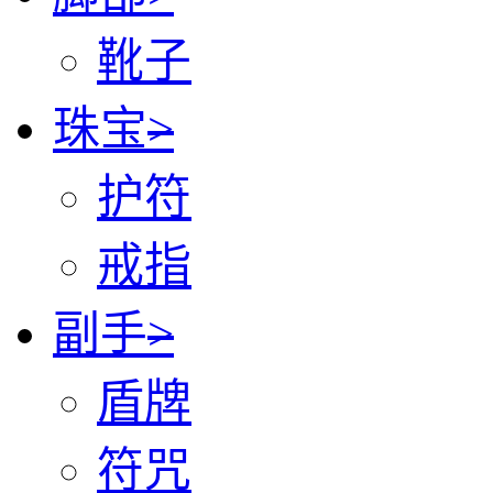
靴子
珠宝
>
护符
戒指
副手
>
盾牌
符咒