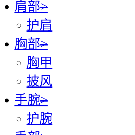
肩部
>
护肩
胸部
>
胸甲
披风
手腕
>
护腕