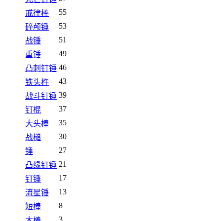
55
戒律棒
53
碎颅锤
51
战锤
49
重锤
46
凸刺钉锤
43
铁头杵
39
战斗钉锤
37
钉棍
35
大头棒
30
战槌
27
锤
21
凸缘钉锤
17
钉锤
13
流星锤
8
短棒
3
木棒