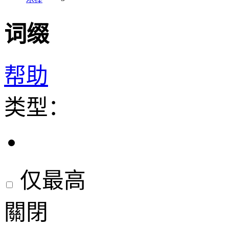
词缀
帮助
类型：
仅最高
關閉