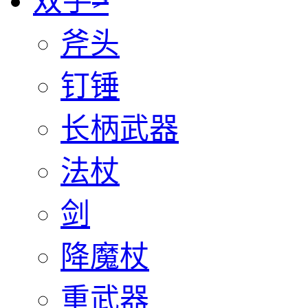
双手
>
斧头
钉锤
长柄武器
法杖
剑
降魔杖
重武器