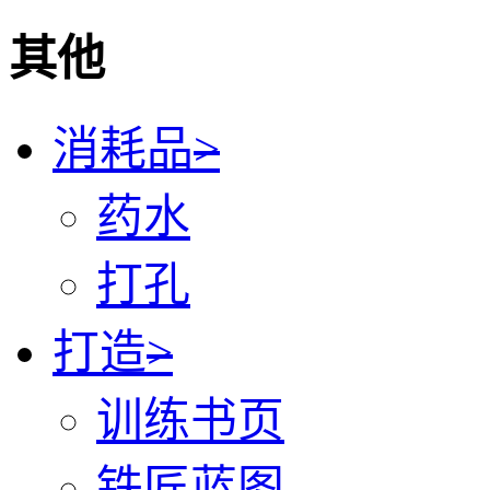
其他
消耗品
>
药水
打孔
打造
>
训练书页
铁匠蓝图