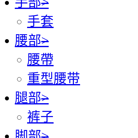
手部
>
手套
腰部
>
腰帶
重型腰带
腿部
>
裤子
脚部
>