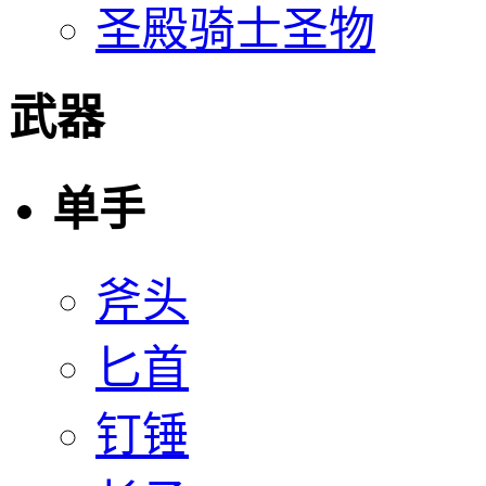
圣殿骑士圣物
武器
单手
斧头
匕首
钉锤