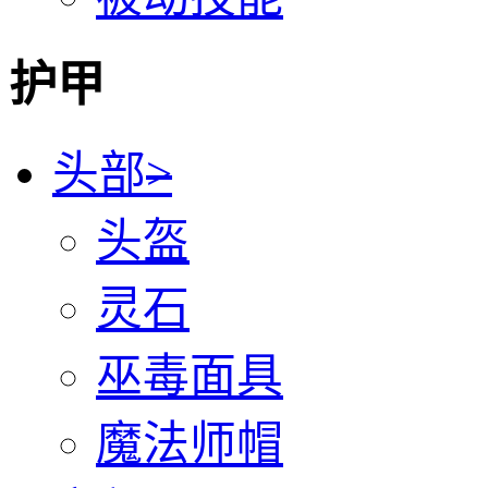
护甲
头部
>
头盔
灵石
巫毒面具
魔法师帽