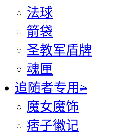
法球
箭袋
圣教军盾牌
魂匣
追随者专用
>
魔女魔饰
痞子徽记