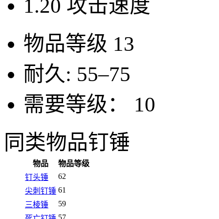
1.20
攻击速度
物品等级
13
耐久:
55–75
需要等级：
10
同类物品
钉锤
物品
物品等级
62
钉头锤
61
尖刺钉锤
59
三棱锤
57
死亡钉锤