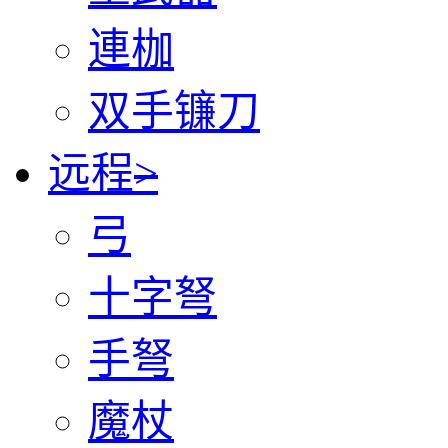
連枷
双手镰刀
远程
>
弓
十字弩
手弩
魔杖