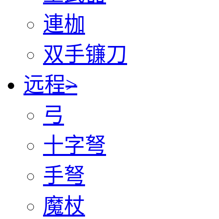
連枷
双手镰刀
远程
>
弓
十字弩
手弩
魔杖