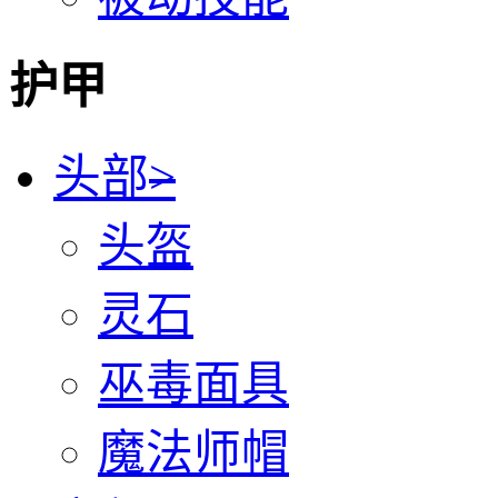
护甲
头部
>
头盔
灵石
巫毒面具
魔法师帽