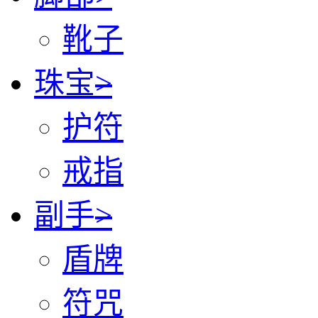
靴子
珠宝
>
护符
戒指
副手
>
盾牌
符咒