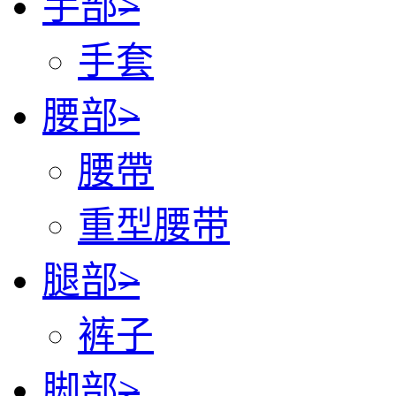
手部
>
手套
腰部
>
腰帶
重型腰带
腿部
>
裤子
脚部
>