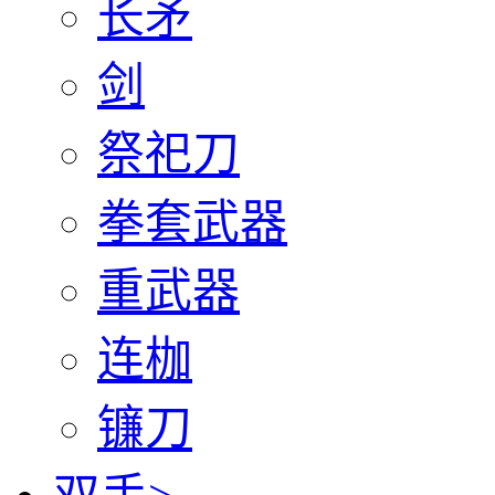
长矛
剑
祭祀刀
拳套武器
重武器
连枷
镰刀