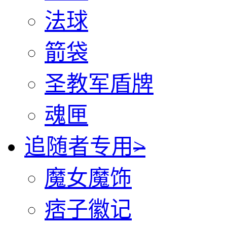
法球
箭袋
圣教军盾牌
魂匣
追随者专用
>
魔女魔饰
痞子徽记