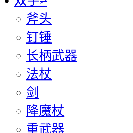
双手
>
斧头
钉锤
长柄武器
法杖
剑
降魔杖
重武器