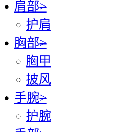
肩部
>
护肩
胸部
>
胸甲
披风
手腕
>
护腕