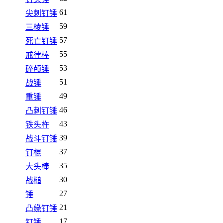
61
尖刺钉锤
59
三棱锤
57
死亡钉锤
55
戒律棒
53
碎颅锤
51
战锤
49
重锤
46
凸刺钉锤
43
铁头杵
39
战斗钉锤
37
钉棍
35
大头棒
30
战槌
27
锤
21
凸缘钉锤
17
钉锤