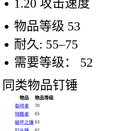
1.20
攻击速度
物品等级
53
耐久:
55–75
需要等级：
52
同类物品
钉锤
物品
物品等级
70
裂颅者
65
残酷者
63
破坏之锤
62
钉头锤