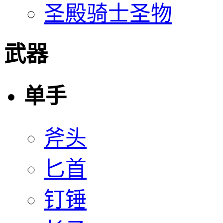
圣殿骑士圣物
武器
单手
斧头
匕首
钉锤