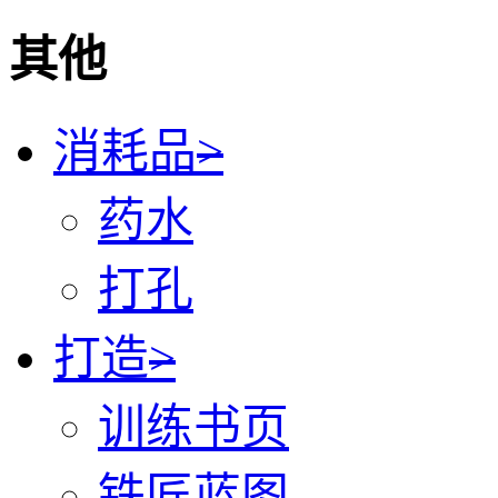
其他
消耗品
>
药水
打孔
打造
>
训练书页
铁匠蓝图