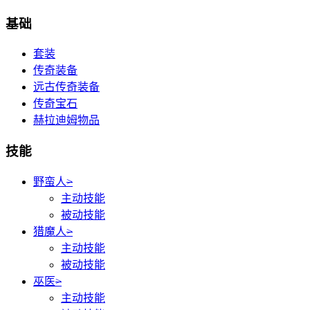
基础
套装
传奇装备
远古传奇装备
传奇宝石
赫拉迪姆物品
技能
野蛮人
>
主动技能
被动技能
猎魔人
>
主动技能
被动技能
巫医
>
主动技能