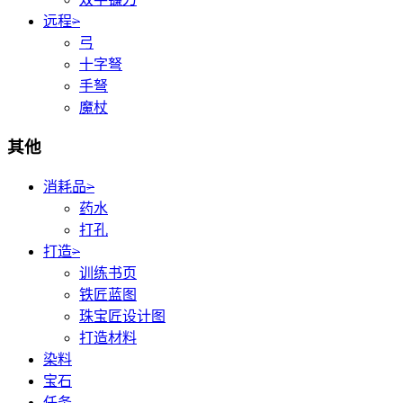
远程
>
弓
十字弩
手弩
魔杖
其他
消耗品
>
药水
打孔
打造
>
训练书页
铁匠蓝图
珠宝匠设计图
打造材料
染料
宝石
任务