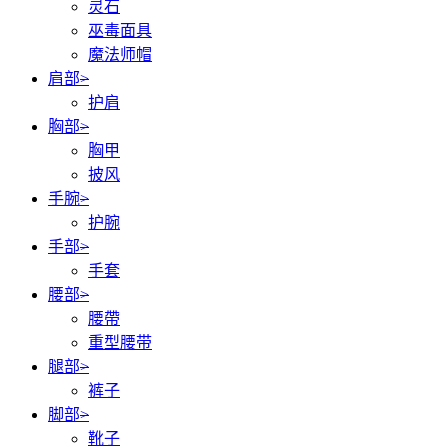
灵石
巫毒面具
魔法师帽
肩部
>
护肩
胸部
>
胸甲
披风
手腕
>
护腕
手部
>
手套
腰部
>
腰帶
重型腰带
腿部
>
裤子
脚部
>
靴子