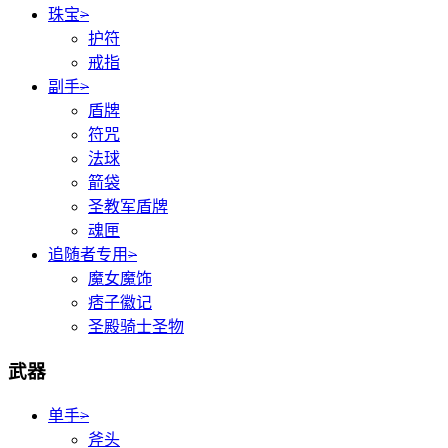
珠宝
>
护符
戒指
副手
>
盾牌
符咒
法球
箭袋
圣教军盾牌
魂匣
追随者专用
>
魔女魔饰
痞子徽记
圣殿骑士圣物
武器
单手
>
斧头