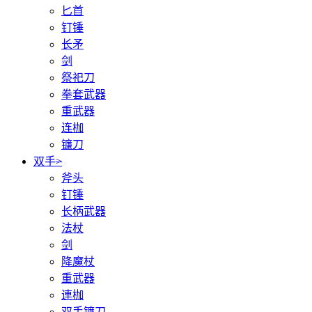
匕首
钉锤
长矛
剑
祭祀刀
拳套武器
重武器
连枷
镰刀
双手
>
斧头
钉锤
长柄武器
法杖
剑
降魔杖
重武器
連枷
双手镰刀