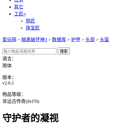
其它
工匠
>
铁匠
珠宝匠
爱玩网
>
暗黑破坏神3
>
数据库
>
护甲
>
头部
>
头盔
语言：
简体
版本：
v2.6.1
物品等级：
非远古传奇(ilvl70)
守护者的凝视