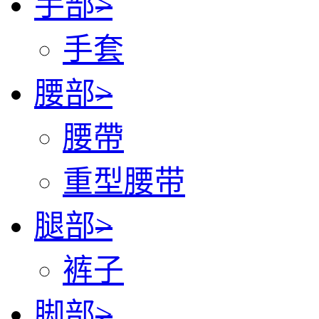
手部
>
手套
腰部
>
腰帶
重型腰带
腿部
>
裤子
脚部
>