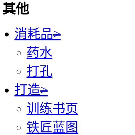
其他
消耗品
>
药水
打孔
打造
>
训练书页
铁匠蓝图