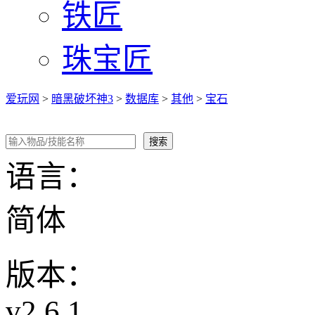
铁匠
珠宝匠
爱玩网
>
暗黑破坏神3
>
数据库
>
其他
>
宝石
语言：
简体
版本：
v2.6.1