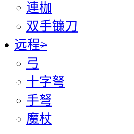
連枷
双手镰刀
远程
>
弓
十字弩
手弩
魔杖