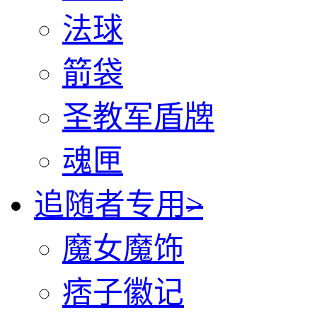
法球
箭袋
圣教军盾牌
魂匣
追随者专用
>
魔女魔饰
痞子徽记