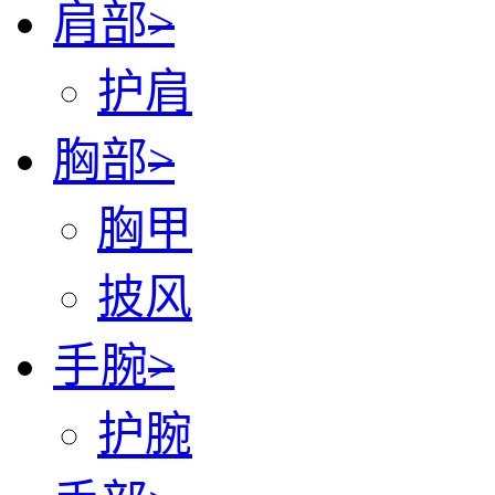
肩部
>
护肩
胸部
>
胸甲
披风
手腕
>
护腕