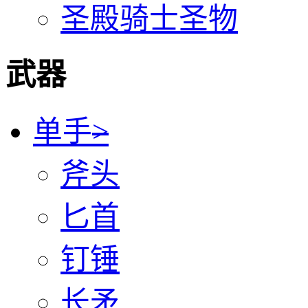
圣殿骑士圣物
武器
单手
>
斧头
匕首
钉锤
长矛