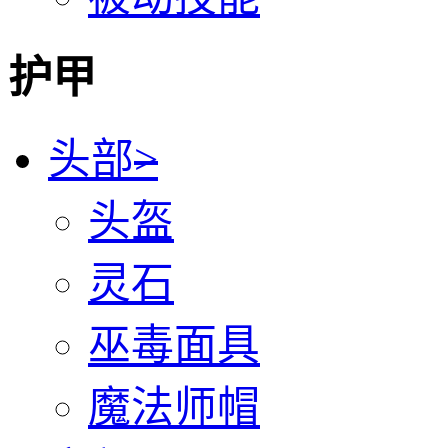
护甲
头部
>
头盔
灵石
巫毒面具
魔法师帽