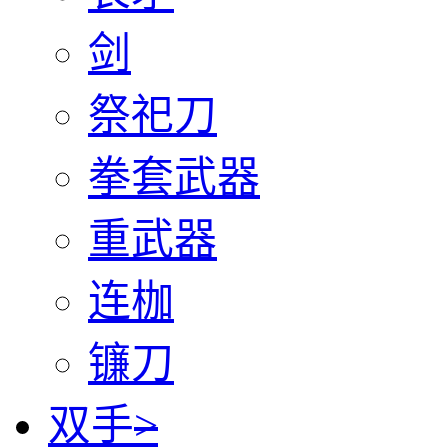
剑
祭祀刀
拳套武器
重武器
连枷
镰刀
双手
>