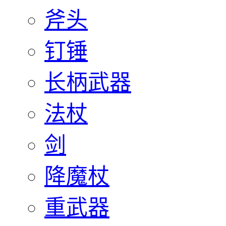
斧头
钉锤
长柄武器
法杖
剑
降魔杖
重武器