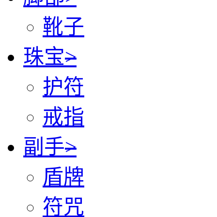
靴子
珠宝
>
护符
戒指
副手
>
盾牌
符咒