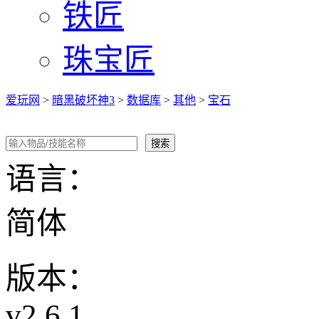
铁匠
珠宝匠
爱玩网
>
暗黑破坏神3
>
数据库
>
其他
>
宝石
语言：
简体
版本：
v2.6.1