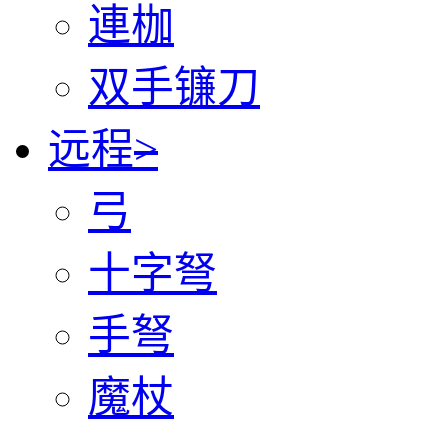
連枷
双手镰刀
远程
>
弓
十字弩
手弩
魔杖