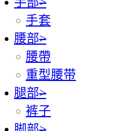
手部
>
手套
腰部
>
腰帶
重型腰带
腿部
>
裤子
脚部
>