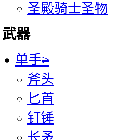
圣殿骑士圣物
武器
单手
>
斧头
匕首
钉锤
长矛