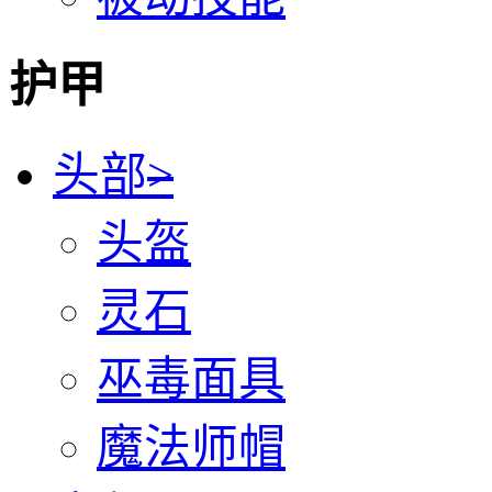
护甲
头部
>
头盔
灵石
巫毒面具
魔法师帽