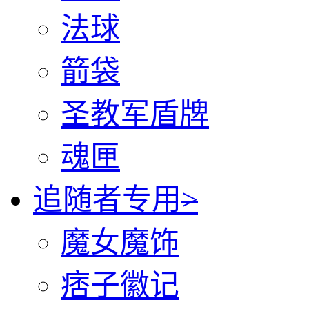
法球
箭袋
圣教军盾牌
魂匣
追随者专用
>
魔女魔饰
痞子徽记