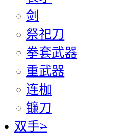
剑
祭祀刀
拳套武器
重武器
连枷
镰刀
双手
>