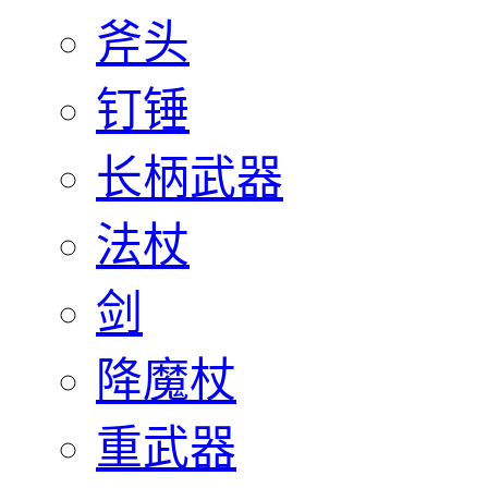
斧头
钉锤
长柄武器
法杖
剑
降魔杖
重武器