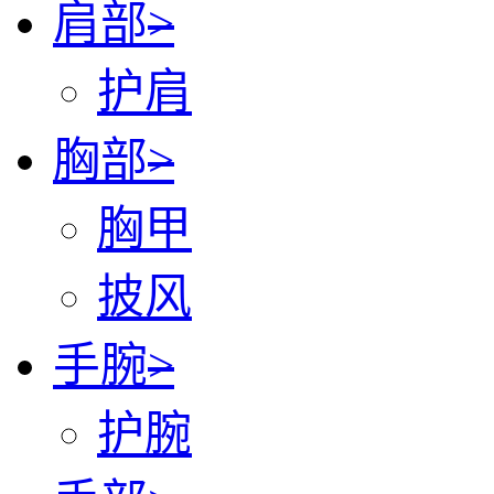
肩部
>
护肩
胸部
>
胸甲
披风
手腕
>
护腕