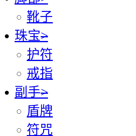
靴子
珠宝
>
护符
戒指
副手
>
盾牌
符咒