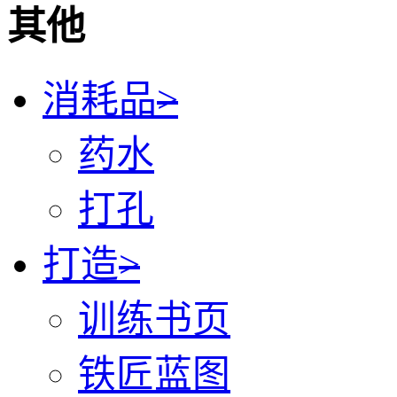
其他
消耗品
>
药水
打孔
打造
>
训练书页
铁匠蓝图