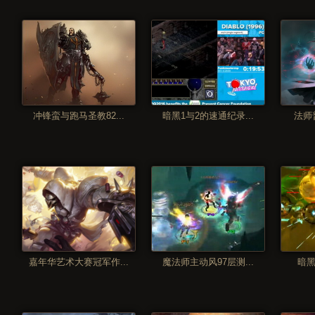
冲锋蛮与跑马圣教82...
暗黑1与2的速通纪录...
法师普
嘉年华艺术大赛冠军作...
魔法师主动风97层测...
暗黑