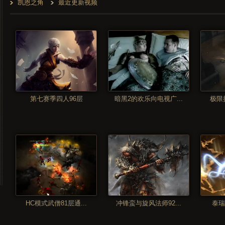
凯恩之角
最近更新视频
第七赛季四人96层
暗黑2的欢乐向电视广...
极限挑
HC模式武僧81层通...
冲锋蛮与旋风法师92...
泰瑞