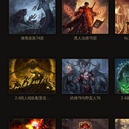
推熊巫医74层
黑人法师75层
hc
2.4四人组队配置尝...
武僧78与野蛮人76
2.4