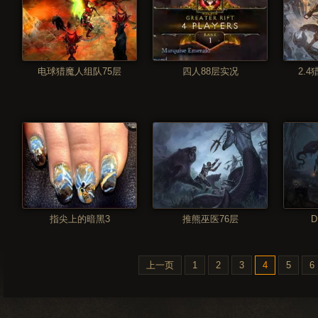
电球猎魔人组队75层
四人88层实况
2.4
指尖上的暗黑3
推熊巫医76层
上一页
1
2
3
4
5
6