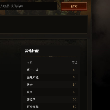
其他技能
名称
等级
逐一击破
68
濒死本能
66
伏击
64
吸血
60
弹道学
55
百步穿杨
50