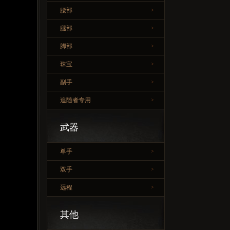
腰部
>
腿部
>
脚部
>
珠宝
>
副手
>
追随者专用
>
武器
单手
>
双手
>
远程
>
其他