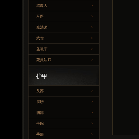
猎魔人
>
巫医
>
魔法师
>
武僧
>
圣教军
>
死灵法师
>
护甲
头部
>
肩膀
>
胸部
>
手腕
>
手部
>