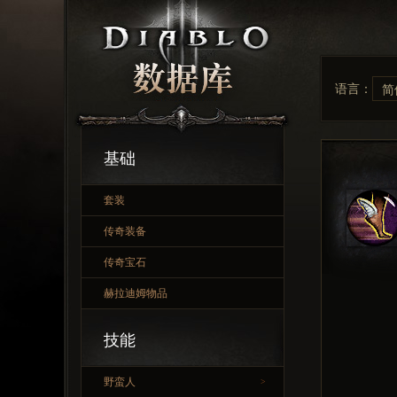
语言：
简
基础
套装
传奇装备
传奇宝石
赫拉迪姆物品
技能
野蛮人
>