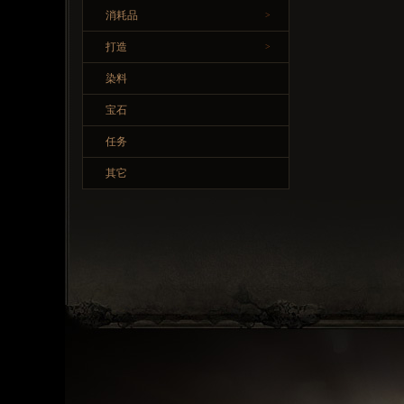
消耗品
>
打造
>
染料
宝石
任务
其它