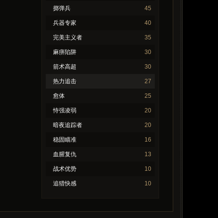
掷弹兵
45
兵器专家
40
完美主义者
35
麻痹陷阱
30
箭术高超
30
热力追击
27
愈体
25
恃强凌弱
20
暗夜追踪者
20
稳固瞄准
16
血腥复仇
13
战术优势
10
追猎快感
10