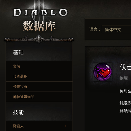
语言：
简体中文
基础
伏
套装
传奇装备
物理
传奇宝石
你对
赫拉迪姆物品
触发
解锁
技能
野蛮人
>