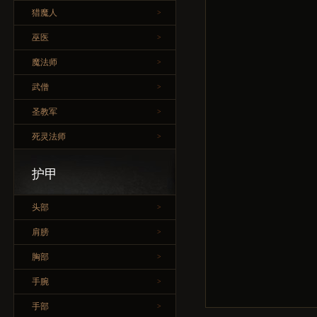
猎魔人
>
巫医
>
魔法师
>
武僧
>
圣教军
>
死灵法师
>
护甲
头部
>
肩膀
>
胸部
>
手腕
>
手部
>