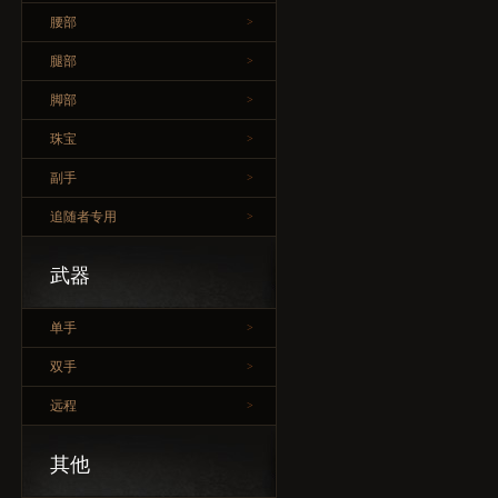
腰部
>
腿部
>
脚部
>
珠宝
>
副手
>
追随者专用
>
武器
单手
>
双手
>
远程
>
其他