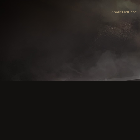
About NetEase
-