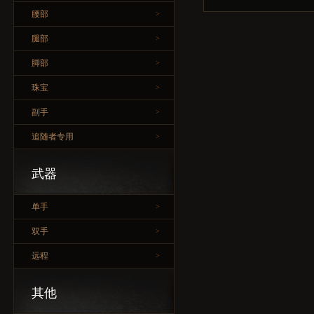
腰部
>
腿部
>
脚部
>
珠宝
>
副手
>
追随者专用
>
武器
单手
>
双手
>
远程
>
其他