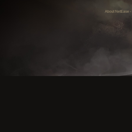
About NetEase
-