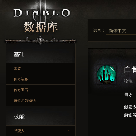
语言：
简体中文
基础
白
套装
传奇装备
物理
传奇宝石
骨矛
赫拉迪姆物品
触发
解锁
技能
野蛮人
>