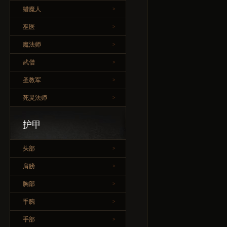
猎魔人
>
巫医
>
魔法师
>
武僧
>
圣教军
>
死灵法师
>
护甲
头部
>
肩膀
>
胸部
>
手腕
>
手部
>