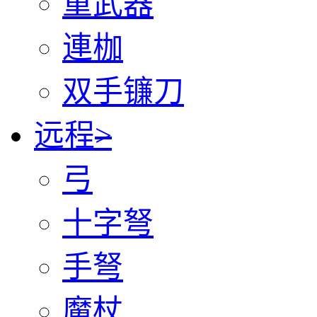
重武器
連枷
双手镰刀
远程
>
弓
十字弩
手弩
魔杖