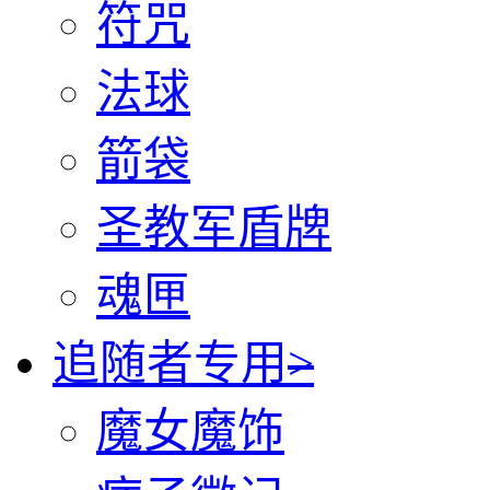
符咒
法球
箭袋
圣教军盾牌
魂匣
追随者专用
>
魔女魔饰