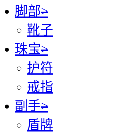
脚部
>
靴子
珠宝
>
护符
戒指
副手
>
盾牌