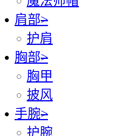
魔法师帽
肩部
>
护肩
胸部
>
胸甲
披风
手腕
>
护腕