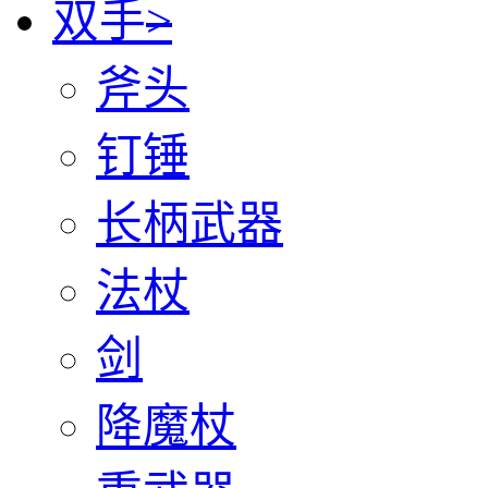
双手
>
斧头
钉锤
长柄武器
法杖
剑
降魔杖