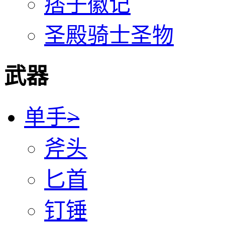
痞子徽记
圣殿骑士圣物
武器
单手
>
斧头
匕首
钉锤