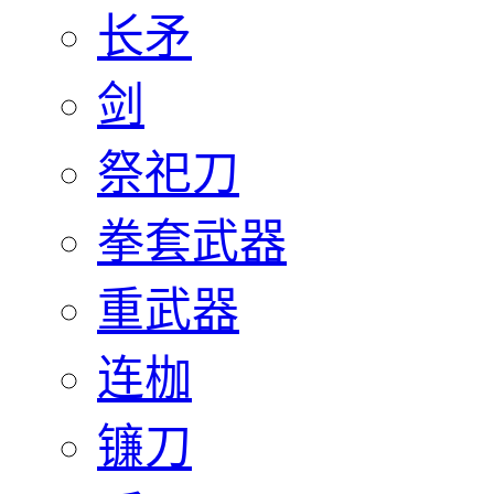
长矛
剑
祭祀刀
拳套武器
重武器
连枷
镰刀