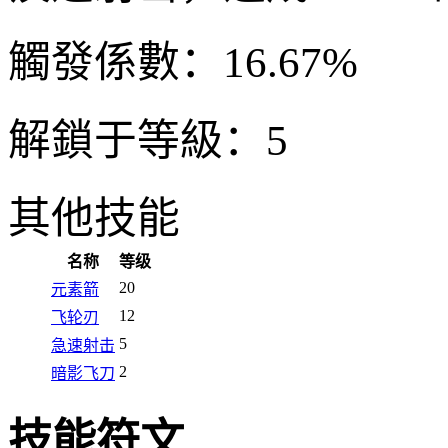
觸發係數：
16.67%
解鎖于等級：5
其他技能
名称
等级
20
元素箭
12
飞轮刃
5
急速射击
2
暗影飞刀
技能符文