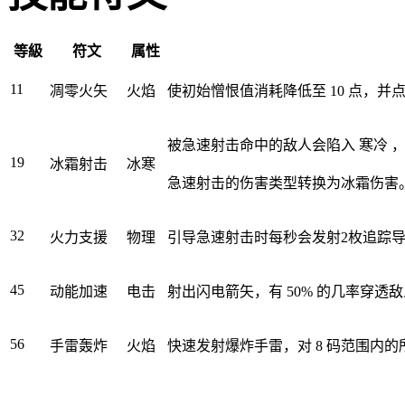
等級
符文
属性
11
凋零火矢
火焰
使初始憎恨值消耗降低至
10
点，并点
被急速射击命中的敌人会陷入
寒冷
，
19
冰霜射击
冰寒
急速射击的伤害类型转换为冰霜伤害
32
火力支援
物理
引导急速射击时每秒会发射
2
枚追踪
45
动能加速
电击
射出闪电箭矢，有
50%
的几率穿透敌
56
手雷轰炸
火焰
快速发射爆炸手雷，对
8
码范围内的