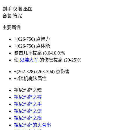
副手
仅限 巫医
套装 符咒
主要属性
+(626-750)
点智力
+(626-750)
点体能
暴击几率提高
(8.0-10.0)%
使
鬼娃大军
的伤害提高
(20-25)%
+(262-328)
-
(263-394)
点伤害
+2
随机魔法属性
祖尼玛萨之魂
祖尼玛萨之裤
祖尼玛萨之手
祖尼玛萨之途
祖尼玛萨之疾
祖尼玛萨的头骨串