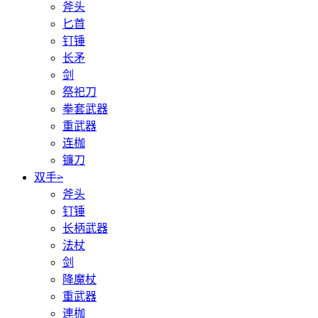
斧头
匕首
钉锤
长矛
剑
祭祀刀
拳套武器
重武器
连枷
镰刀
双手
>
斧头
钉锤
长柄武器
法杖
剑
降魔杖
重武器
連枷