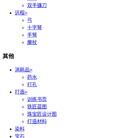
双手镰刀
远程
>
弓
十字弩
手弩
魔杖
其他
消耗品
>
药水
打孔
打造
>
训练书页
铁匠蓝图
珠宝匠设计图
打造材料
染料
宝石