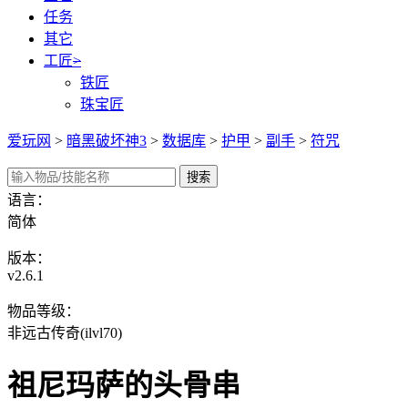
任务
其它
工匠
>
铁匠
珠宝匠
爱玩网
>
暗黑破坏神3
>
数据库
>
护甲
>
副手
>
符咒
语言：
简体
版本：
v2.6.1
物品等级：
非远古传奇(ilvl70)
祖尼玛萨的头骨串