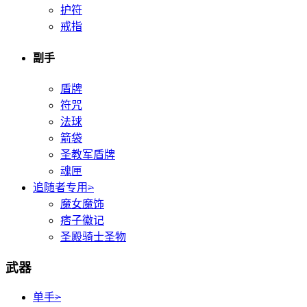
护符
戒指
副手
盾牌
符咒
法球
箭袋
圣教军盾牌
魂匣
追随者专用
>
魔女魔饰
痞子徽记
圣殿骑士圣物
武器
单手
>