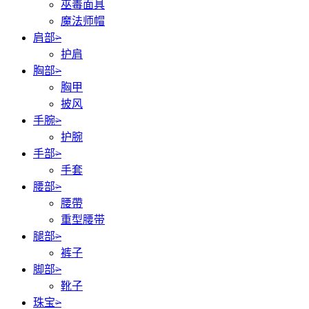
巫毒面具
魔法师帽
肩部
>
护肩
胸部
>
胸甲
披风
手腕
>
护腕
手部
>
手套
腰部
>
腰帶
重型腰带
腿部
>
裤子
脚部
>
靴子
珠宝
>