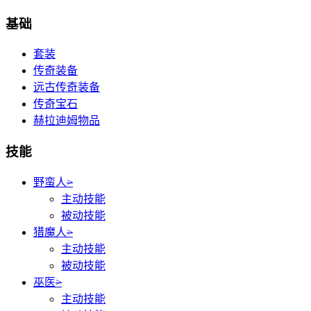
基础
套装
传奇装备
远古传奇装备
传奇宝石
赫拉迪姆物品
技能
野蛮人
>
主动技能
被动技能
猎魔人
>
主动技能
被动技能
巫医
>
主动技能