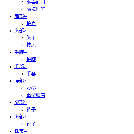
巫毒面具
魔法师帽
肩部
>
护肩
胸部
>
胸甲
披风
手腕
>
护腕
手部
>
手套
腰部
>
腰帶
重型腰带
腿部
>
裤子
脚部
>
靴子
珠宝
>