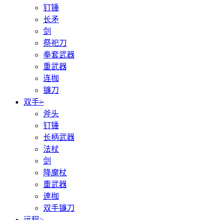
钉锤
长矛
剑
祭祀刀
拳套武器
重武器
连枷
镰刀
双手
>
斧头
钉锤
长柄武器
法杖
剑
降魔杖
重武器
連枷
双手镰刀
远程
>