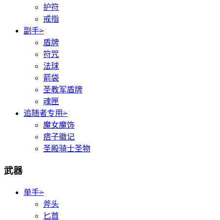
护符
戒指
副手
>
盾牌
符咒
法球
箭袋
圣教军盾牌
魂匣
追随者专用
>
魔女魔饰
痞子徽记
圣殿骑士圣物
武器
单手
>
斧头
匕首