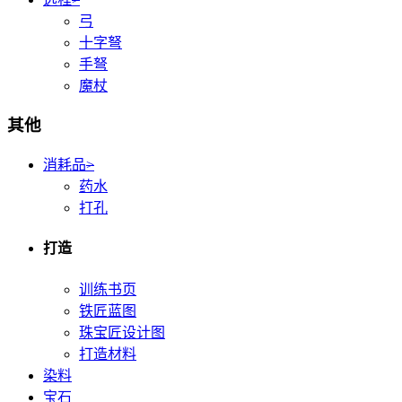
弓
十字弩
手弩
魔杖
其他
消耗品
>
药水
打孔
打造
训练书页
铁匠蓝图
珠宝匠设计图
打造材料
染料
宝石