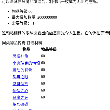
可以与其它恶魔尸块结合，制作出一枚威力无比的戒指。
物品等级
60
最大叠加数量:
2000000000
需要等级：
1
这颗黏糊糊的眼球透露出的凶恶目光令人生畏。它仿佛在等待
同类物品
传奇 打造材料
物品
物品等级
60
恐惧神像
60
李奥瑞克的悔恨
60
蠕动的脊骨
60
怨毒之眼
60
腐臭试剂
60
惊悚之心
60
恶魔之牙
1
炽烈硫磺