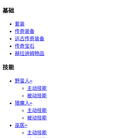
基础
套装
传奇装备
远古传奇装备
传奇宝石
赫拉迪姆物品
技能
野蛮人
>
主动技能
被动技能
猎魔人
>
主动技能
被动技能
巫医
>
主动技能