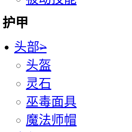
护甲
头部
>
头盔
灵石
巫毒面具
魔法师帽