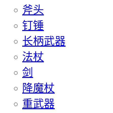
斧头
钉锤
长柄武器
法杖
剑
降魔杖
重武器