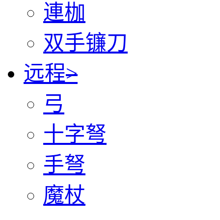
連枷
双手镰刀
远程
>
弓
十字弩
手弩
魔杖