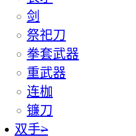
剑
祭祀刀
拳套武器
重武器
连枷
镰刀
双手
>