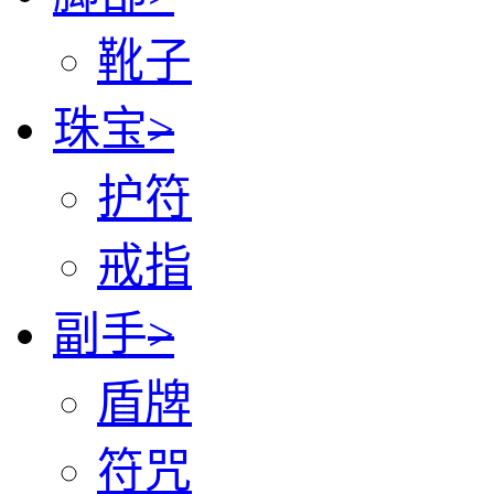
靴子
珠宝
>
护符
戒指
副手
>
盾牌
符咒