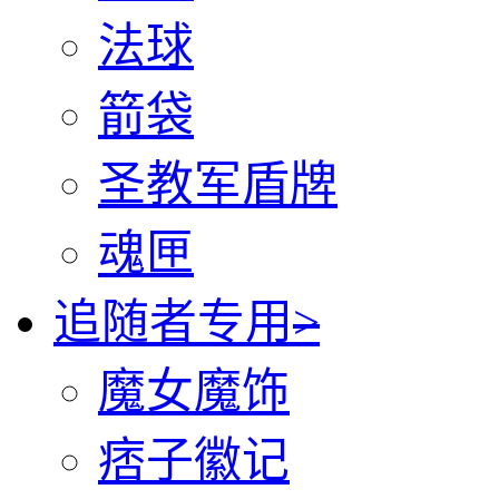
法球
箭袋
圣教军盾牌
魂匣
追随者专用
>
魔女魔饰
痞子徽记