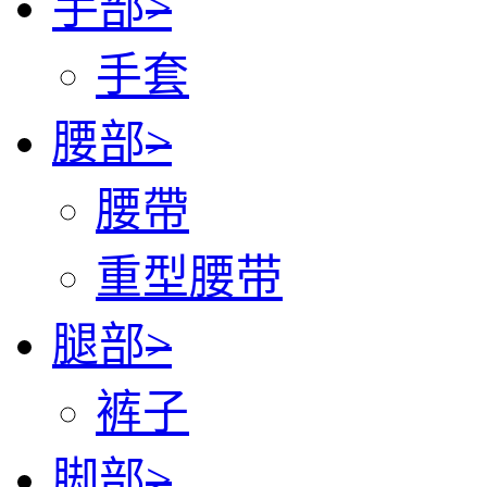
手部
>
手套
腰部
>
腰帶
重型腰带
腿部
>
裤子
脚部
>