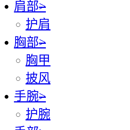
肩部
>
护肩
胸部
>
胸甲
披风
手腕
>
护腕