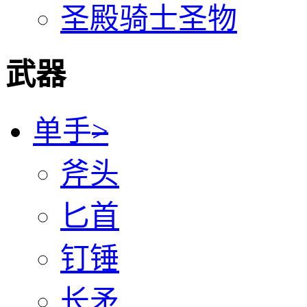
圣殿骑士圣物
武器
单手
>
斧头
匕首
钉锤
长矛