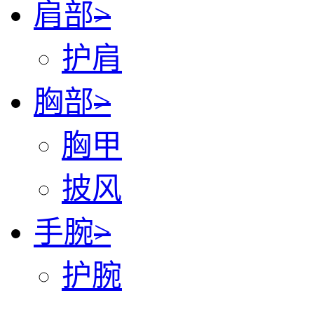
肩部
>
护肩
胸部
>
胸甲
披风
手腕
>
护腕