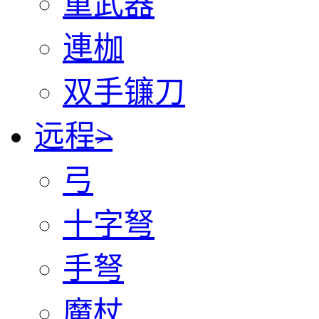
重武器
連枷
双手镰刀
远程
>
弓
十字弩
手弩
魔杖