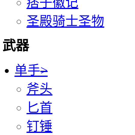
痞子徽记
圣殿骑士圣物
武器
单手
>
斧头
匕首
钉锤