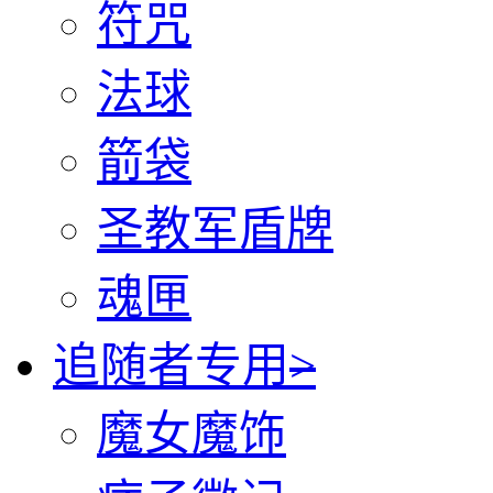
符咒
法球
箭袋
圣教军盾牌
魂匣
追随者专用
>
魔女魔饰