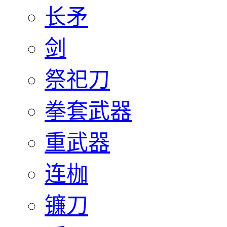
长矛
剑
祭祀刀
拳套武器
重武器
连枷
镰刀