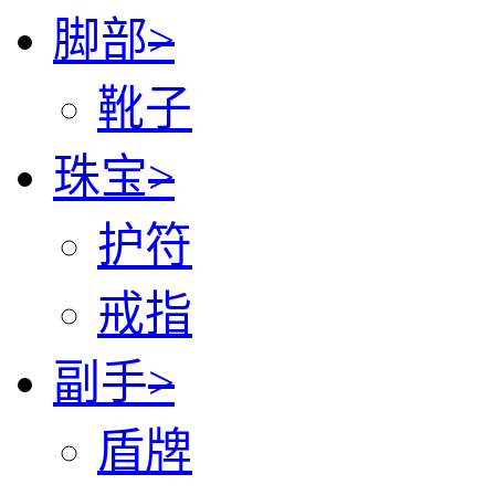
脚部
>
靴子
珠宝
>
护符
戒指
副手
>
盾牌