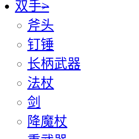
双手
>
斧头
钉锤
长柄武器
法杖
剑
降魔杖