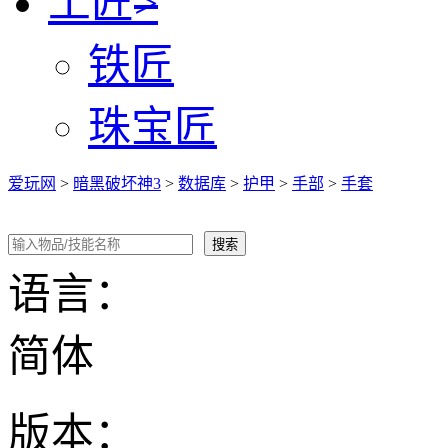
工匠
>
铁匠
珠宝匠
爱玩网
>
暗黑破坏神3
>
数据库
>
护甲
>
手部
>
手套
语言：
简体
版本：