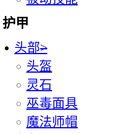
护甲
头部
>
头盔
灵石
巫毒面具
魔法师帽