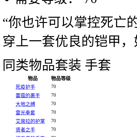
“你也许可以掌控死亡
穿上一套优良的铠甲，好
同类物品
套装 手套
物品
物品等级
70
死疫护手
70
蕾蔻的裹手
70
大地之缚
70
雷光拳套
70
艾席拉的护掌
70
贤者之手