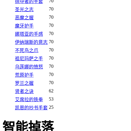
70
掠夺者的手套
70
圣光之志
70
恶魔之握
70
魔牙护手
70
娜塔亚的手感
70
伊纳瑞斯的意志
70
不死鸟之爪
70
祖尼玛萨之手
70
乌莲娜的愤怒
70
荒原护手
70
罗兰之握
62
贤者之诀
53
艾席拉的铁拳
25
凯恩的抄书手套
智能掉落