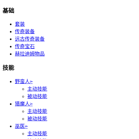
基础
套装
传奇装备
远古传奇装备
传奇宝石
赫拉迪姆物品
技能
野蛮人
>
主动技能
被动技能
猎魔人
>
主动技能
被动技能
巫医
>
主动技能