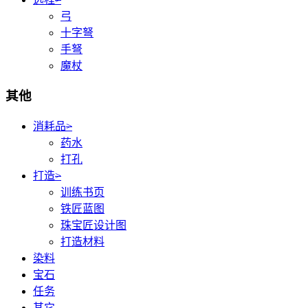
弓
十字弩
手弩
魔杖
其他
消耗品
>
药水
打孔
打造
>
训练书页
铁匠蓝图
珠宝匠设计图
打造材料
染料
宝石
任务
其它