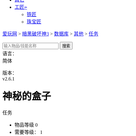
工匠
>
铁匠
珠宝匠
爱玩网
>
暗黑破坏神3
>
数据库
>
其他
>
任务
语言：
简体
版本：
v2.6.1
神秘的盒子
任务
物品等级
0
需要等级：
1