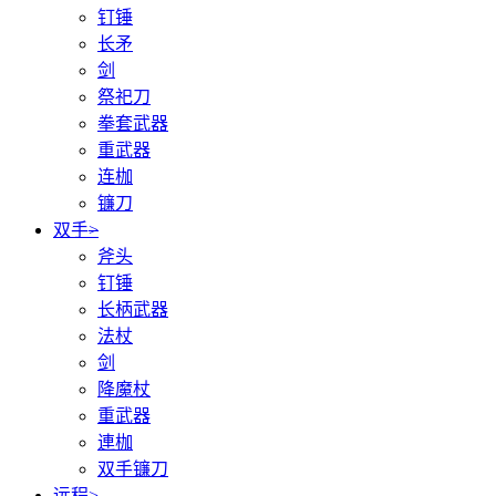
钉锤
长矛
剑
祭祀刀
拳套武器
重武器
连枷
镰刀
双手
>
斧头
钉锤
长柄武器
法杖
剑
降魔杖
重武器
連枷
双手镰刀
远程
>