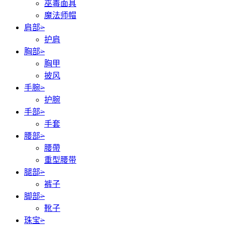
巫毒面具
魔法师帽
肩部
>
护肩
胸部
>
胸甲
披风
手腕
>
护腕
手部
>
手套
腰部
>
腰帶
重型腰带
腿部
>
裤子
脚部
>
靴子
珠宝
>