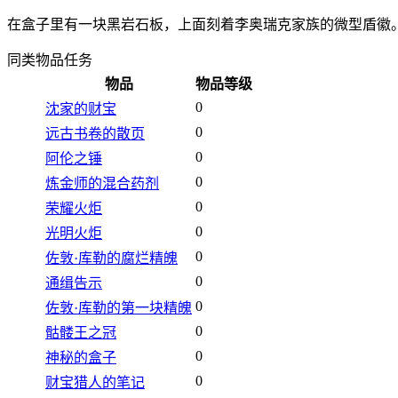
在盒子里有一块黑岩石板，上面刻着李奥瑞克家族的微型盾徽
同类物品
任务
物品
物品等级
0
沈家的财宝
0
远古书卷的散页
0
阿伦之锤
0
炼金师的混合药剂
0
荣耀火炬
0
光明火炬
0
佐敦·库勒的腐烂精魄
0
通缉告示
0
佐敦·库勒的第一块精魄
0
骷髅王之冠
0
神秘的盒子
0
财宝猎人的笔记