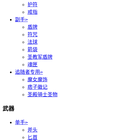
护符
戒指
副手
>
盾牌
符咒
法球
箭袋
圣教军盾牌
魂匣
追随者专用
>
魔女魔饰
痞子徽记
圣殿骑士圣物
武器
单手
>
斧头
匕首