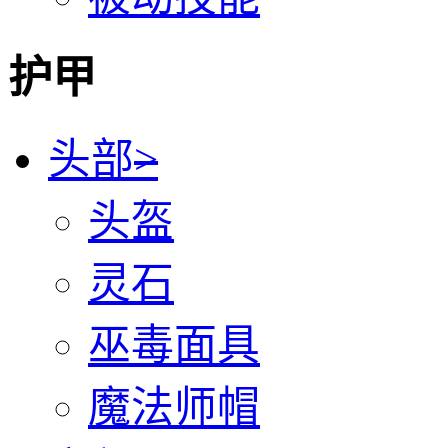
护甲
头部
>
头盔
灵石
巫毒面具
魔法师帽