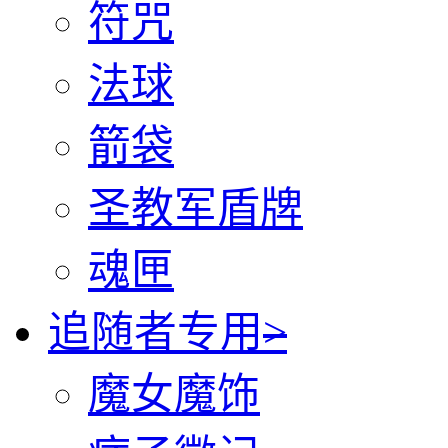
符咒
法球
箭袋
圣教军盾牌
魂匣
追随者专用
>
魔女魔饰