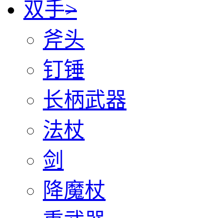
双手
>
斧头
钉锤
长柄武器
法杖
剑
降魔杖