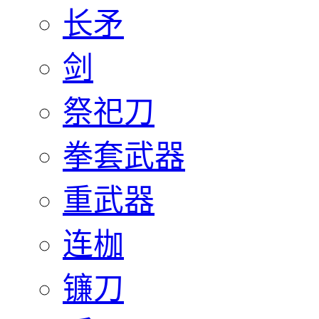
长矛
剑
祭祀刀
拳套武器
重武器
连枷
镰刀