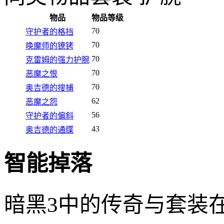
物品
物品等级
70
守护者的格挡
70
唤魔师的镣铐
70
克雷姆的强力护腕
70
恶魔之恨
70
奥吉德的搜捕
62
恶魔之怨
56
守护者的偏斜
43
奥吉德的通牒
智能掉落
暗黑3中的传奇与套装