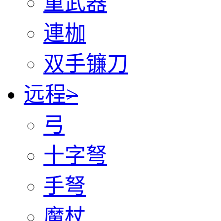
重武器
連枷
双手镰刀
远程
>
弓
十字弩
手弩
魔杖