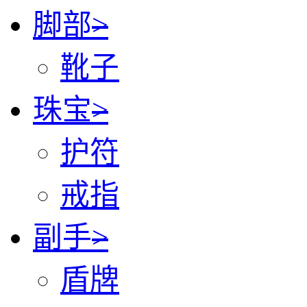
脚部
>
靴子
珠宝
>
护符
戒指
副手
>
盾牌