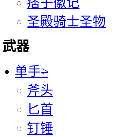
痞子徽记
圣殿骑士圣物
武器
单手
>
斧头
匕首
钉锤