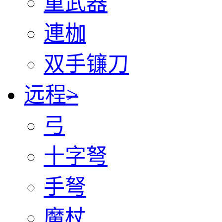
重武器
連枷
双手镰刀
远程
>
弓
十字弩
手弩
魔杖