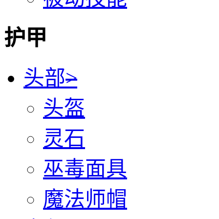
护甲
头部
>
头盔
灵石
巫毒面具
魔法师帽