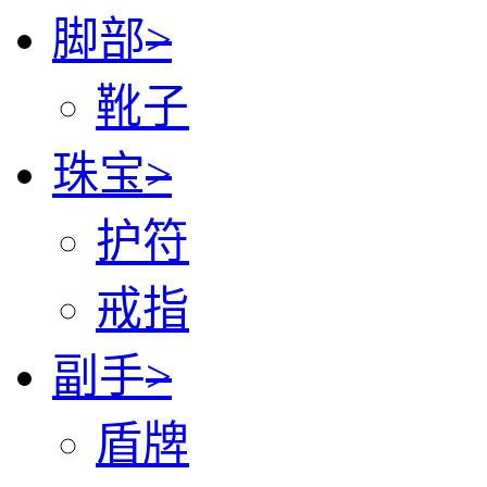
脚部
>
靴子
珠宝
>
护符
戒指
副手
>
盾牌