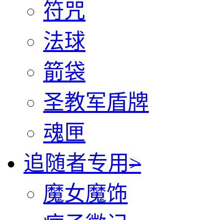
符咒
法球
箭袋
圣教军盾牌
魂匣
追随者专用
>
魔女魔饰