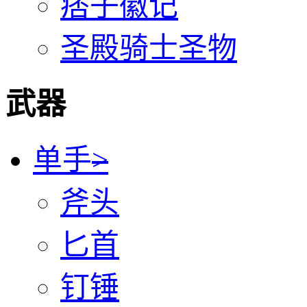
痞子徽记
圣殿骑士圣物
武器
单手
>
斧头
匕首
钉锤