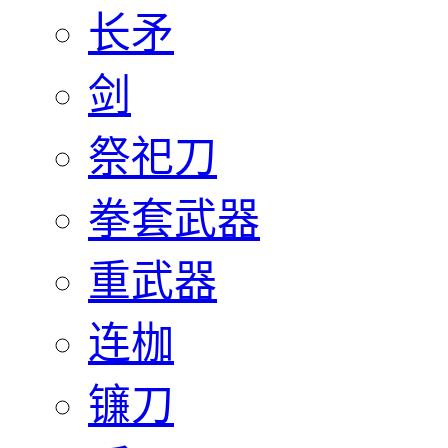
长矛
剑
祭祀刀
拳套武器
重武器
连枷
镰刀