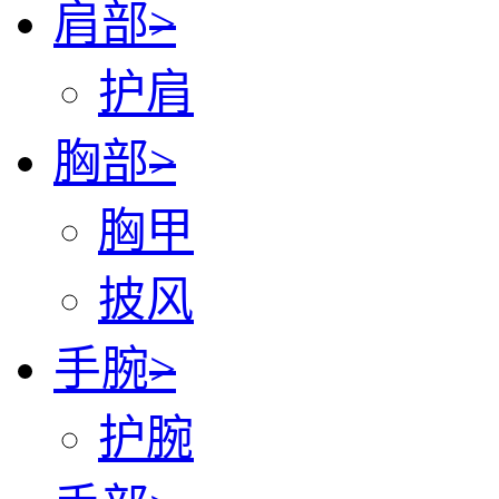
肩部
>
护肩
胸部
>
胸甲
披风
手腕
>
护腕