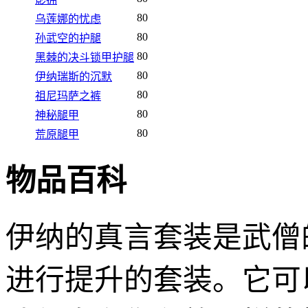
80
乌莲娜的忧虑
80
孙武空的护腿
80
黑棘的决斗锁甲护腿
80
伊纳瑞斯的沉默
80
祖尼玛萨之裤
80
神秘腿甲
80
荒原腿甲
物品百科
伊纳的真言套装是武僧
进行提升的套装。它可