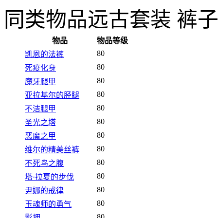
同类物品
远古套装 裤
物品
物品等级
80
凯恩的法裤
80
死疫化身
80
魔牙腿甲
80
亚拉基尔的胫腿
80
不洁腿甲
80
圣光之塔
80
恶魔之甲
80
维尔的精美丝裤
80
不死鸟之腹
80
塔·拉夏的步伐
80
尹娜的戒律
80
玉魂师的勇气
80
影拥