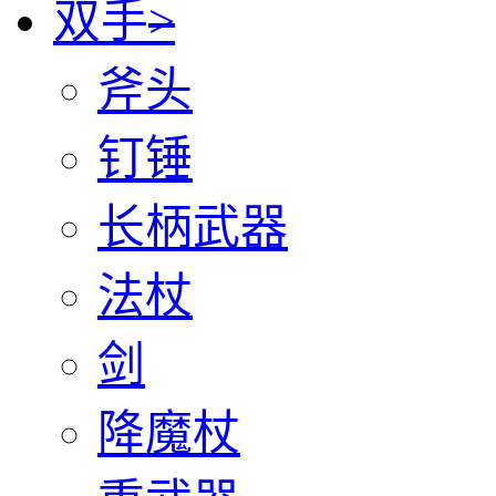
双手
>
斧头
钉锤
长柄武器
法杖
剑
降魔杖