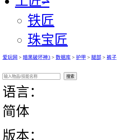
工匠
>
铁匠
珠宝匠
爱玩网
>
暗黑破坏神3
>
数据库
>
护甲
>
腿部
>
裤子
语言：
简体
版本：