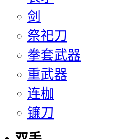
剑
祭祀刀
拳套武器
重武器
连枷
镰刀
双手