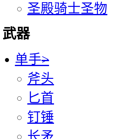
圣殿骑士圣物
武器
单手
>
斧头
匕首
钉锤
长矛