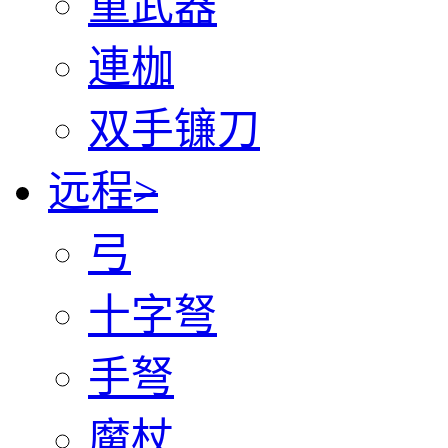
重武器
連枷
双手镰刀
远程
>
弓
十字弩
手弩
魔杖