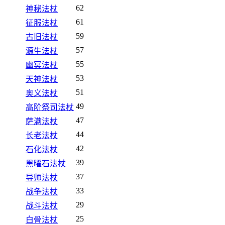
62
神秘法杖
61
征服法杖
59
古旧法杖
57
源生法杖
55
幽冥法杖
53
天神法杖
51
奥义法杖
49
高阶祭司法杖
47
萨满法杖
44
长老法杖
42
石化法杖
39
黑曜石法杖
37
导师法杖
33
战争法杖
29
战斗法杖
25
白骨法杖