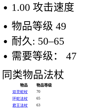
1.00
攻击速度
物品等级
49
耐久:
50–65
需要等级：
47
同类物品
法杖
物品
物品等级
70
双灵蛇杖
65
环蛇法杖
63
君王法杖