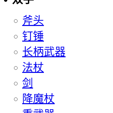
斧头
钉锤
长柄武器
法杖
剑
降魔杖