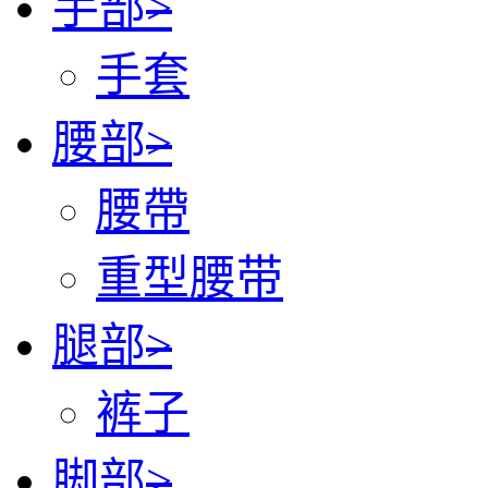
手部
>
手套
腰部
>
腰帶
重型腰带
腿部
>
裤子
脚部
>