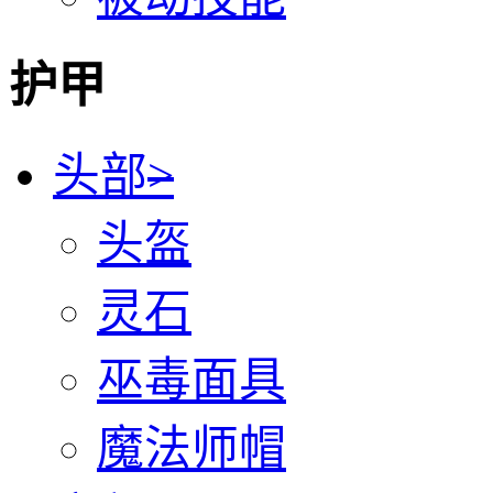
护甲
头部
>
头盔
灵石
巫毒面具
魔法师帽