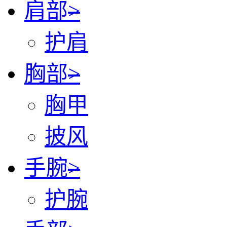
肩部
>
护肩
胸部
>
胸甲
披风
手腕
>
护腕