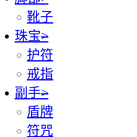
靴子
珠宝
>
护符
戒指
副手
>
盾牌
符咒