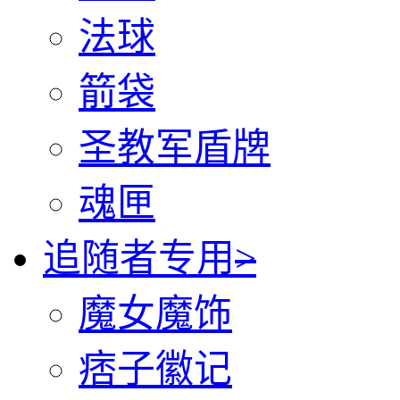
法球
箭袋
圣教军盾牌
魂匣
追随者专用
>
魔女魔饰
痞子徽记