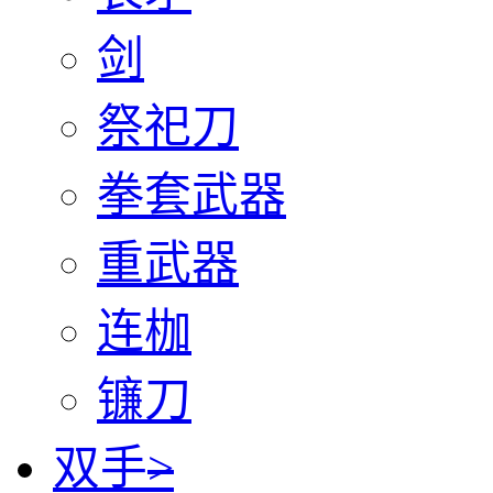
剑
祭祀刀
拳套武器
重武器
连枷
镰刀
双手
>