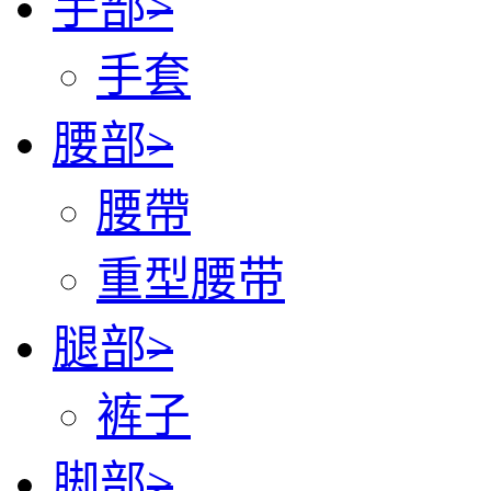
手部
>
手套
腰部
>
腰帶
重型腰带
腿部
>
裤子
脚部
>