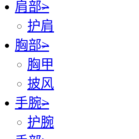
肩部
>
护肩
胸部
>
胸甲
披风
手腕
>
护腕