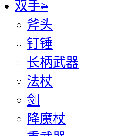
双手
>
斧头
钉锤
长柄武器
法杖
剑
降魔杖