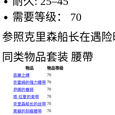
耐久:
25–45
需要等级：
70
参照克里森船长在遇险
同类物品
套装 腰帶
物品
物品等级
70
恶魔之缚
70
克雷姆的强力腰带
70
尹娜的眷顾
70
塔·拉夏的束带
70
克里森船长的丝带
70
黑棘的刻痕腰带