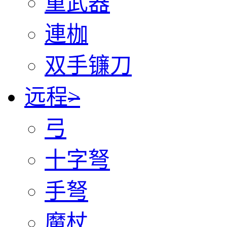
重武器
連枷
双手镰刀
远程
>
弓
十字弩
手弩
魔杖