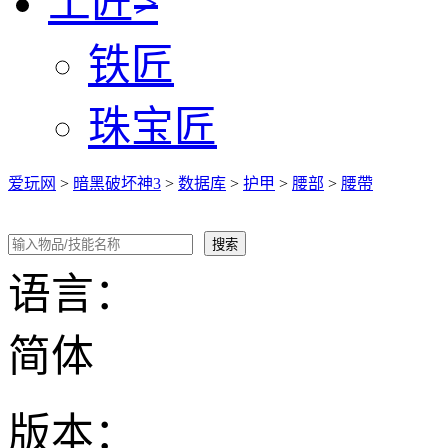
工匠
>
铁匠
珠宝匠
爱玩网
>
暗黑破坏神3
>
数据库
>
护甲
>
腰部
>
腰帶
语言：
简体
版本：