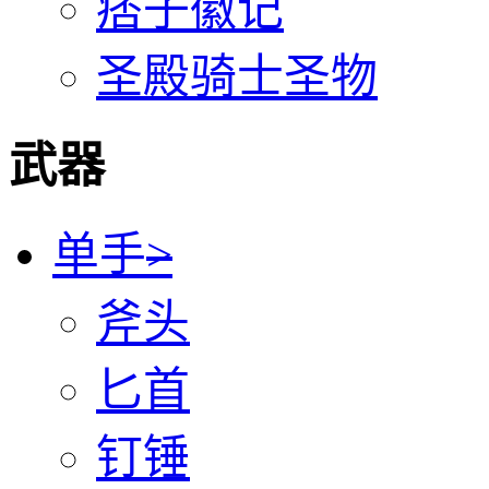
痞子徽记
圣殿骑士圣物
武器
单手
>
斧头
匕首
钉锤