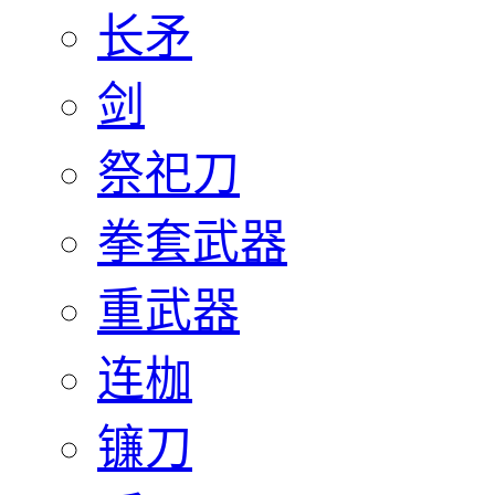
长矛
剑
祭祀刀
拳套武器
重武器
连枷
镰刀