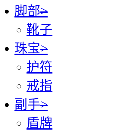
脚部
>
靴子
珠宝
>
护符
戒指
副手
>
盾牌