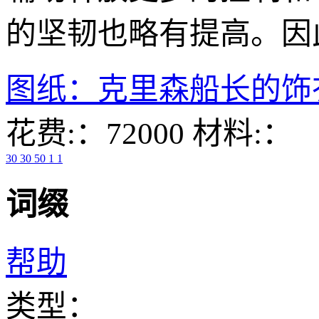
的坚韧也略有提高。因
图纸：克里森船长的饰
花费:：72000
材料:：
30
30
50
1
1
词缀
帮助
类型：