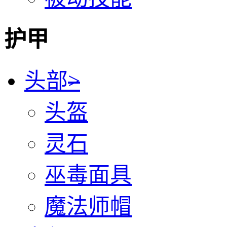
护甲
头部
>
头盔
灵石
巫毒面具
魔法师帽