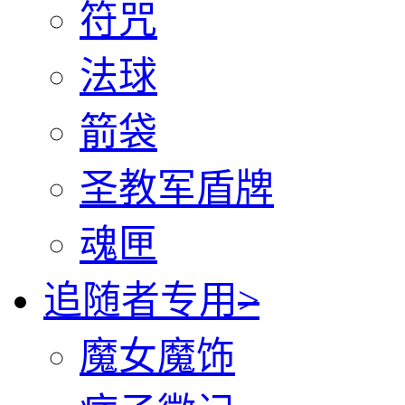
符咒
法球
箭袋
圣教军盾牌
魂匣
追随者专用
>
魔女魔饰