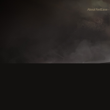
About NetEase
-