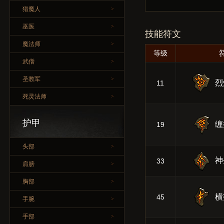
猎魔人
>
巫医
>
技能符文
魔法师
>
等级
武僧
>
圣教军
>
烈
11
死灵法师
>
护甲
缠
19
头部
>
神
33
肩膀
>
胸部
>
横
45
手腕
>
手部
>