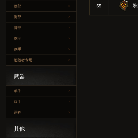
鼓
55
腰部
>
腿部
>
脚部
>
珠宝
>
副手
>
追随者专用
>
武器
单手
>
双手
>
远程
>
其他