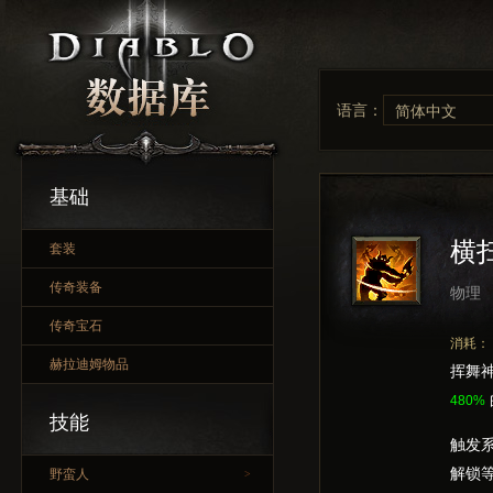
语言：
简体中文
基础
横
套装
传奇装备
物理
传奇宝石
消耗：
赫拉迪姆物品
挥舞
480%
技能
触发
解锁
野蛮人
>