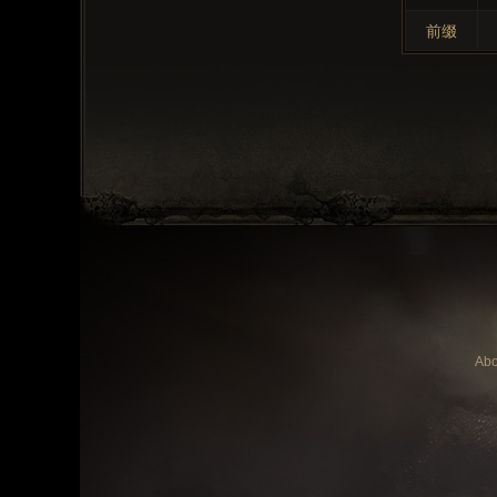
前缀
Abo