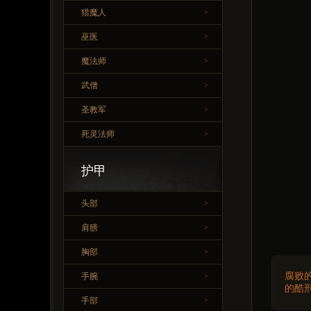
猎魔人
>
巫医
>
魔法师
>
武僧
>
圣教军
>
死灵法师
>
护甲
头部
>
肩膀
>
胸部
>
腐败
手腕
>
的酷
手部
>