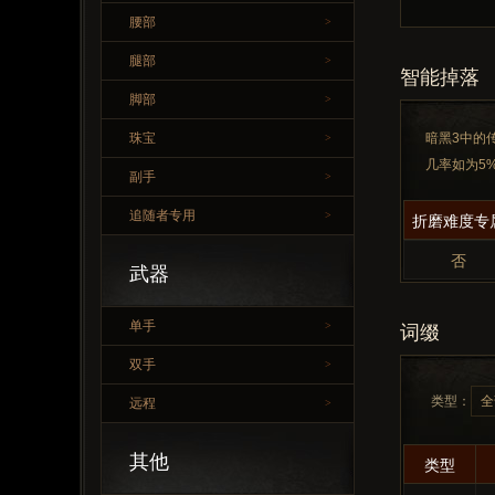
腰部
>
腿部
>
智能掉落
脚部
>
珠宝
暗黑3中的
>
几率如为5
副手
>
追随者专用
>
折磨难度专
否
武器
单手
>
词缀
双手
>
类型：
远程
>
其他
类型