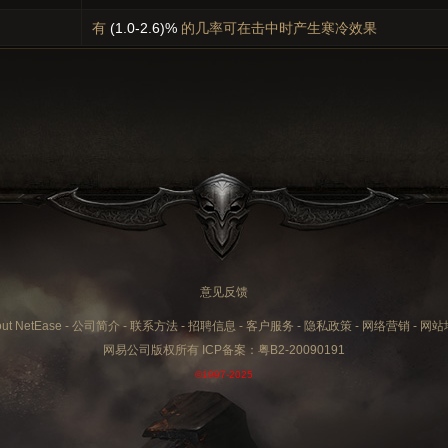
有
(1.0-2.6)%
的几率可在击中时产生寒冷效果
意见反馈
ut NetEase
-
公司简介
-
联系方法
-
招聘信息
-
客户服务
-
隐私政策
-
网络营销
-
网站
网易公司版权所有 ICP备案：
粤B2-20090191
©1997-2025