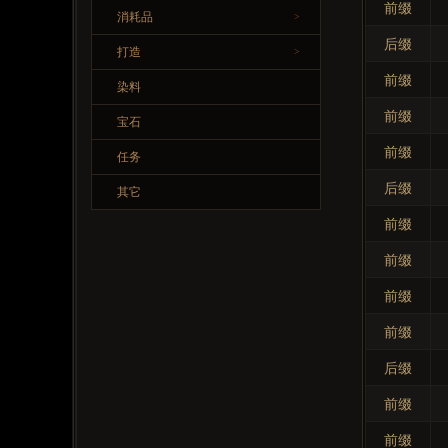
前缀
消耗品
>
后缀
打造
>
前缀
染料
前缀
宝石
前缀
任务
后缀
其它
前缀
前缀
前缀
前缀
后缀
前缀
前缀