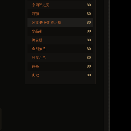
京四郎之刃
80
断颚
80
阿兹·图拉斯克之拳
80
水晶拳
80
流云桥
80
金刚狼爪
80
恶魔之爪
80
锤拳
80
肉耙
80