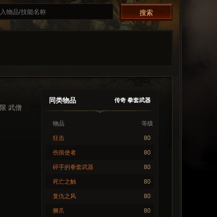
同类物品
传奇 拳套武器
限 武僧
物品
等级
狂击
80
伤痕使者
80
碎手的拳套武器
80
死亡之触
80
复仇之风
80
狮爪
80