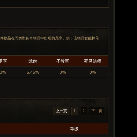
一件物品在同类型传奇物品中出现的几率。例：该物品智能掉落
巫医
武僧
圣教军
死灵法师
0%
5.45%
0%
0%
上一页
1
2
下一页
等级