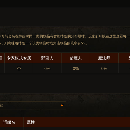
传奇与套装在掉落时同一类的物品有智能掉落的分布规律。玩家们可以在这里查看每
%，则意味着掉落一个该类物品时成为该物品的几率有5%。
属
专家模式专属
野蛮人
猎魔人
魔法师
否
0%
0%
0%
词缀名
属性