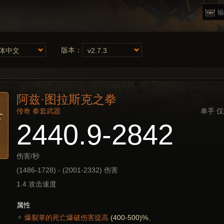
版本：
体中文
v2.7.3
阿兹·图拉斯克之拳
传奇 拳套武器
单手 仅
2440.9-2842
伤害/秒
(1486-1728) - (2001-2332) 伤害
1.4 攻击速度
属性
爆裂掌的死亡爆破伤害提高
(400-500)%
。