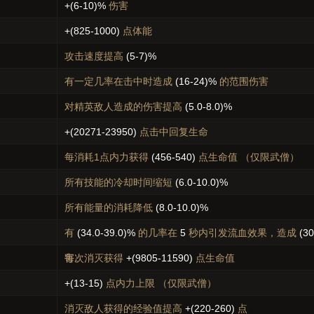
+(6-10)%
伤害
+(825-1000)
点体能
攻击速度提高
(5-7)%
有一定几率在击中时造成
(16-24)%
的范围伤害
对精英敌人造成的伤害提高
(5.0-8.0)%
+(20271-23950)
点击中回复生命
每消耗1点内力获得
(456-540)
点生命值 （仅限武僧）
所有技能的冷却时间缩短
(6.0-10.0)%
所有能量的消耗降低
(8.0-10.0)%
有
(34.0-39.0)%
的几率在
5
秒内引发流血效果，造成
(3
害。
每次消灭获得
+(9805-11590)
点生命值
+(13-15)
点内力上限 （仅限武僧）
消灭敌人获得的经验值提高
+(220-260)
点