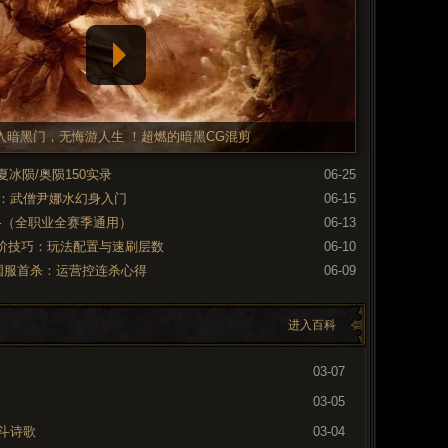
入暗黑门，无悔游人生 ！超燃的暗黑CG混剪
夏冰陨/奥陨150实录
06-25
期：武僧尹娜水幻身入门
06-15
路（全职业全赛季通用）
06-13
阶技巧：玩法配置与速刷层数
06-10
层国服首杀：运营控连杀心得
06-09
进入百科
03-07
03-05
斗诗歌
03-04