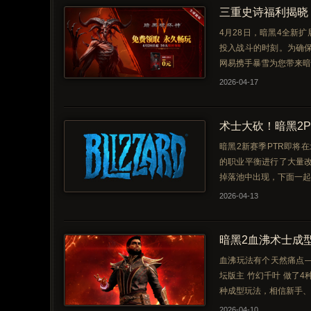
三重史诗福利揭晓
4月28日，暗黑4全新
投入战斗的时刻。为确
网易携手暴雪为您带来暗
2026-04-17
术士大砍！暗黑2P
暗黑2新赛季PTR即将在
的职业平衡进行了大量
掉落池中出现，下面一起
2026-04-13
暗黑2血沸术士成
血沸玩法有个天然痛点
坛版主 竹幻千叶 做了
种成型玩法，相信新手、
2026-04-10