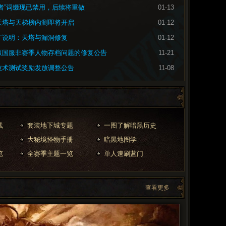
决者”词缀现已禁用，后续将重做
01-13
天塔与天梯榜内测即将开启
01-12
丁说明：天塔与漏洞修复
01-12
版国服非赛季人物存档问题的修复公告
11-21
技术测试奖励发放调整公告
11-08
线
套装地下城专题
一图了解暗黑历史
大秘境怪物手册
暗黑地图学
览
全赛季主题一览
单人速刷蓝门
查看更多