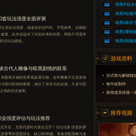
暗黑4“处
暗黑4征服
50套玩法强度全面评测
暗黑4新补
种主流玩法强度，涵盖各职业PVE、开荒效率、后期刷
暗黑2重制
作难度，此外还提供了对应的单机存档，帮助不同需求
暗黑4国服
职业玩法路线。
游戏资料
谈古代人雕像与暗黑剧情的联系
仪式祭坛解锁路
中承载着关键的世界观延展功能，这些雕像不仅是装饰
牧牛杖制作
明与现代剧情的桥梁，揭示了奈非天的起源、天使与恶
之地的历史秘密。
装饰道具掉落一
推荐视频
职业强度评估与玩法推荐
日正式开启，无形武器时代谁主沉浮？论坛玩家 愤怒的萝
无形赛季的强度排名、核心BD构建、装备搭配策略与速