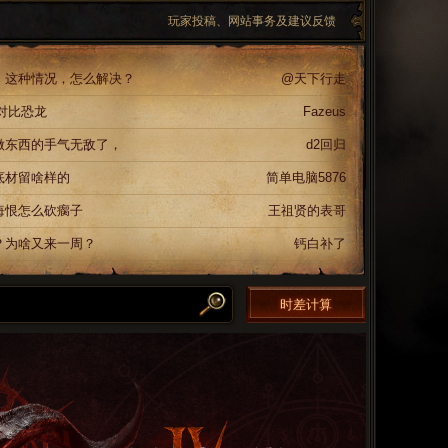
玩家投稿、网站事务及建议反馈
，这种情况，怎么解决？
@天下行走
对比恐龙
Fazeus
做东西的手气无敌了，
d2回归
底材留啥样的
简单电脑5876
悔恨怎么砍瘸子
王祖贤的表哥
？为啥又来一周？
钙白补了
时差计算