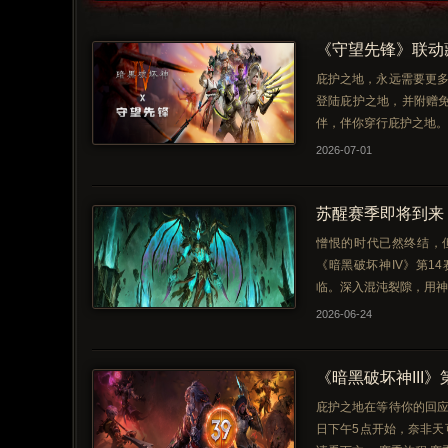
《守望先锋》联动
庇护之地，永远需要更多
登陆庇护之地，并附赠
伴，伴你穿行庇护之地。
2026-07-01
苏醒赛季即将到来
憎恨的时代已然终结，
《暗黑破坏神IV》第14
临。深入混沌裂隙，用神
2026-06-24
《暗黑破坏神III》
庇护之地在等待你的回应，
日下午5点开始，奈非天