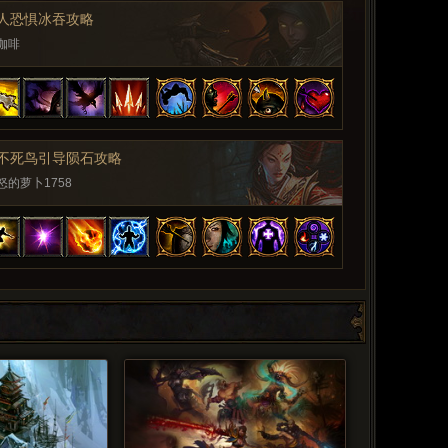
魔人恐惧冰吞攻略
咖啡
师不死鸟引导陨石攻略
的萝卜1758