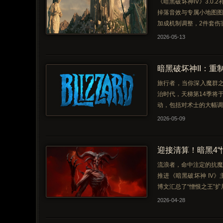
《暗黑破坏神IV》3.0.
掉落音效与专属小地图图
加成机制调整，2件套伤害
2026-05-13
暗黑破坏神II：重
旅行者，当你深入魔群
治时代，天梯第14季将于
动，包括对术士的大幅调
2026-05-09
迎接清算！暗黑4
流浪者，命中注定的抗魔
推进《暗黑破坏神 IV
博文汇总了“憎恨之王”
2026-04-28