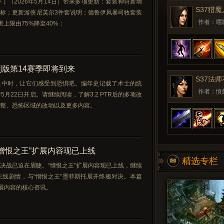
2补丁（2026年5月14日）带来多项更新：套装神符新增
S37猎
标；更新游侠尼芙尔3件套说明；德鲁伊风暴司牧套装
作者：嘿
上限由75%降至40%；
制版第14赛季即将到来
S37法
之中时，让它们感受到恐惧吧。编年史记载了术士的统
作者：愤怒
5月22日开启。请继续阅读，了解3.2 PTR后的多项改
整、恐怖区域的改动以及更多内容。
“憎恨之王”扩展内容现已上线
精选专栏
决战已迫在眉睫。“憎恨之王”扩展内容现已上线，继续
》主线剧情，与“憎恨之王”墨菲斯托展开终极对决。本篇
扩展内容的核心资讯。