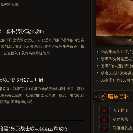
荒称霸天梯。
术士套装劈砍玩法攻略
业的平民套装劈砍玩法，核心是利用廉价易得的装备实
得
套装加成，将术士从传统法师转型为物理攻击角色，搭
35赛季魔法师塔拉
，在低投入下获得高效刷怪能力。
暗黑“3”分钟第五
暗黑3单人蓝门思
猎魔人恐惧冰吞进
无形之忆3月27日开启
35赛季死灵150
于无形装备，玩家可以在即将到来的赛季旅程中搜寻并获取
无形装备会随出一组强力的固定词缀，以及一项随机的
暗黑百科
随机的职业被动技能。
五个封印
萎缩头颅
马维娜的战
暗黑4毁灭战士联动奖励速刷攻略