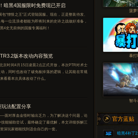
！暗黑4国服限时免费现已开启
菠萝
扩展包“憎恨之王”正式登陆国服。现在，正是整装待发、
保每一位流浪者都能为即将到来的史诗之战做好准备，
黑4史无前例的国服专属福利！
TR3.2版本改动内容预览
暴打
北京时间4月15日凌晨2点正式开放，本次PTR对术士
改动，同时也改动了破免板掉落的逻辑，让其能在常规
来看看本次具体改动了什么。
智斗
型玩法配置分享
——面对厚血金怪时输出乏力，为了解决这个问题，论
官方蓝贴
4种技能辅助尝试，最终确定了最优解，本文详细拆解三
资深玩家都能找到适合自己的一套。
暗黑4补丁2.