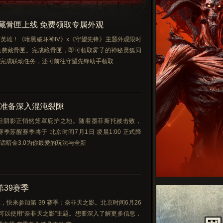
藏骨匣上线 免费领取专属外观
英雄！《暗黑破坏神IV》x《守望先锋》主题外观限时
免费藏骨匣。完成藏骨匣，即可领取雾子的神秘灵狐同
完成联动任务，还可前往守望先锋助手领取
 准备深入混沌裂隙
但阴影正悄然笼罩庇护之地。随着墨菲斯托被击败，
赛季苏醒赛季将于 北京时间7月1日 凌晨1:00 正式降
话暗金3.0为你最爱的玩法与全新
第39赛季
快来参加第 39 赛季：奈非天之影。北京时间6月26
可以使用“奈非天之影”主题。想要深入了解更多信息，