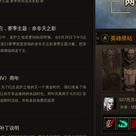
季主题 赛季美化道具奖励 赛
开启，赛季主题：奈非天之影
影中，庇护之地需要你响应呼唤。在6月26日下午5点
英雄驿站
第22赛季首度登场的奈非天之影赛季主题力量。想深
请继续阅读下文。
IV》周年
！为了纪念庇护之地的又一个黄金时代，我们准备了海
让你尽享这难得的休战时光。周年庆典将于 6月3日 至
S37死
将开放限时活动，并有多款免费武器美
作者：愤怒
》补丁说明