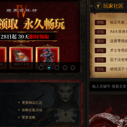
玩家社区
验证失败
求助
A4大笨兽
讨论
这赛季我
展示
术士专用
讨论
蛮子没有
讨论
啥情况子
讨论
更新物品汇总
攻略征集活动
更多攻略