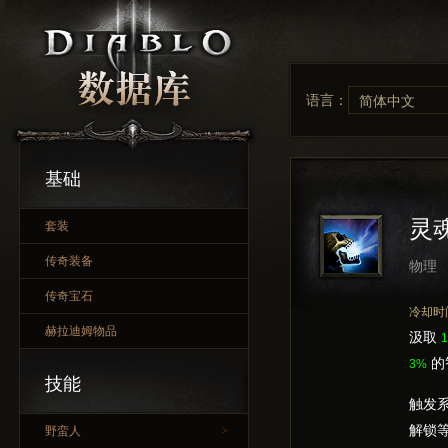
语言：
简体中文
基础
灵
套装
传奇装备
物理
传奇宝石
冷却时
赫拉迪姆物品
汲取
1
的
3%
技能
触发
解锁
野蛮人
>