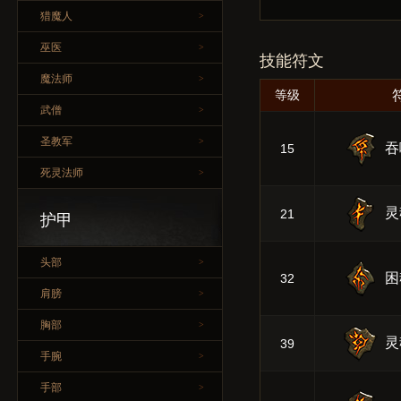
猎魔人
>
巫医
>
技能符文
魔法师
>
等级
武僧
>
圣教军
>
吞
15
死灵法师
>
灵
21
护甲
头部
>
困
32
肩膀
>
胸部
>
灵
39
手腕
>
手部
>