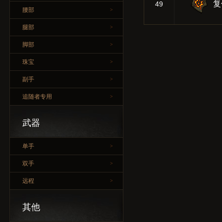
复
49
腰部
>
腿部
>
脚部
>
珠宝
>
副手
>
追随者专用
>
武器
单手
>
双手
>
远程
>
其他