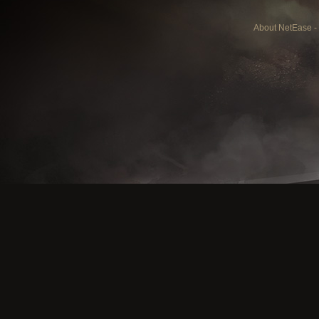
About NetEase
-