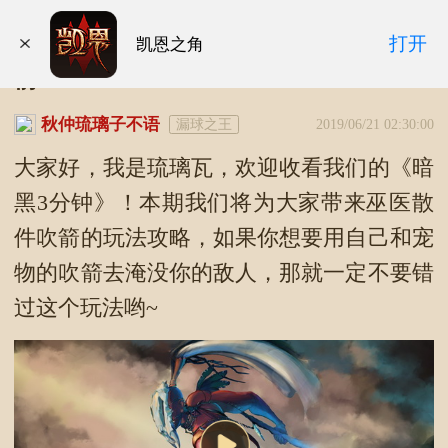
暗黑“3”分钟第二十六期：巫医散件吹
打开
凯恩之角
箭
秋仲琉璃子不语
漏球之王
2019/06/21 02:30:00
大家好，我是琉璃瓦，欢迎收看我们的《暗
黑3分钟》！本期我们将为大家带来巫医散
件吹箭的玩法攻略，如果你想要用自己和宠
物的吹箭去淹没你的敌人，那就一定不要错
过这个玩法哟~