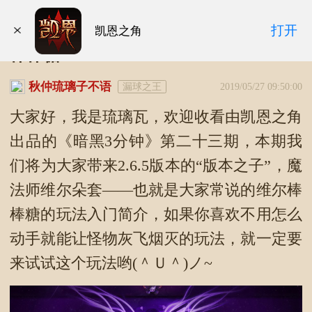
暗黑“3”分钟第二十三期：魔法师维尔
打开
凯恩之角
棒棒糖
秋仲琉璃子不语
漏球之王
2019/05/27 09:50:00
大家好，我是琉璃瓦，欢迎收看由凯恩之角
出品的《暗黑3分钟》第二十三期，本期我
们将为大家带来2.6.5版本的“版本之子”，魔
法师维尔朵套——也就是大家常说的维尔棒
棒糖的玩法入门简介，如果你喜欢不用怎么
动手就能让怪物灰飞烟灭的玩法，就一定要
来试试这个玩法哟(＾Ｕ＾)ノ~