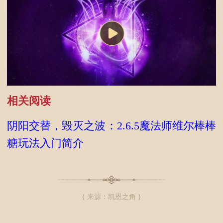
相关阅读
阴阳交替，毁灭之波：2.6.5魔法师维尔棒棒
糖玩法入门简介
{ 来源：凯恩之角 }