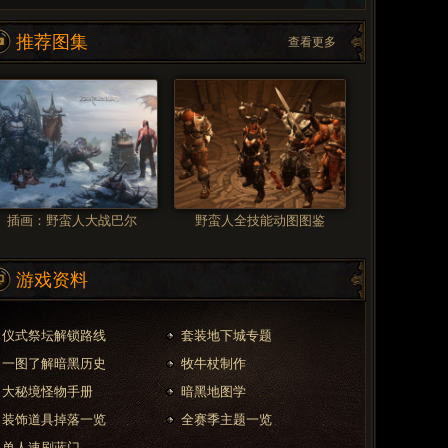
推荐图集
查看更多
插画：野蛮人大战巴尔
野蛮人全技能动图图鉴
游戏资料
仪式祭坛解锁路线
套装地下城专题
一图了解暗黑历史
牧牛杖制作
大秘境怪物手册
暗黑地图学
装饰道具掉落一览
全赛季主题一览
单人速刷蓝门