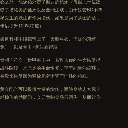
心之外，他还额外带了伽罗的长矛（每诅咒一位敌
萃取了塔格奥的蚀牙以及全能法戒，由于这套BD不需
杨先生的妖法裤作为增伤，如果是为了跳图的话，
步后提升100%移速）
御道具和手段都带上了：天鹰斗衣、但提的束缚、
减免）、以及骨甲+卡兰的智慧。
骨相连符文（骨甲每击中一名敌人你的生命恢复提
供战斗阶段非常充足的生命恢复，至于能量的循环，
吞噬来恢复因为释放脆弱诅咒而消耗的精魄。
黄金配合可以提供大量的增伤，而绝命效忠实际上
耗掉你的骷髅们，会导致响骨叠层消失，从而让你