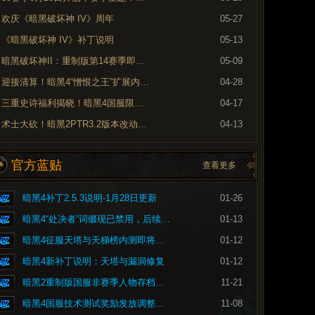
欢庆《暗黑破坏神 IV》周年
05-27
《暗黑破坏神 IV》补丁说明
05-13
暗黑破坏神II：重制版第14赛季即将到来
05-09
迎接清算！暗黑4“憎恨之王”扩展内容现已上线
04-28
三重史诗福利揭晓！暗黑4国服限时免费现已开启
04-17
术士大砍！暗黑2PTR3.2版本改动内容预览
04-13
官方蓝贴
查看更多
暗黑4补丁2.5.3说明-1月28日更新
01-26
暗黑4“处决者”词缀现已禁用，后续将重做
01-13
暗黑4征服天塔与天梯榜内测即将开启
01-12
暗黑4新补丁说明：天塔与漏洞修复
01-12
暗黑2重制版国服非赛季人物存档问题的修复公告
11-21
暗黑4国服技术测试奖励发放调整公告
11-08