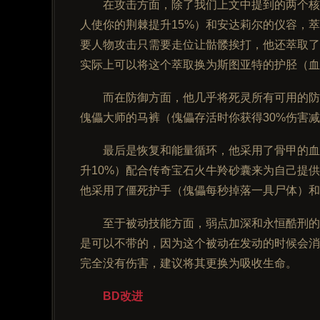
在攻击方面，除了我们上文中提到的两个核
人使你的荆棘提升15%）和安达莉尔的仪容，
要人物攻击只需要走位让骷髅挨打，他还萃取了
实际上可以将这个萃取换为斯图亚特的护胫（血
而在防御方面，他几乎将死灵所有可用的防
傀儡大师的马裤（傀儡存活时你获得30%伤害
最后是恢复和能量循环，他采用了骨甲的血
升10%）配合传奇宝石火牛羚砂囊来为自己提
他采用了僵死护手（傀儡每秒掉落一具尸体）和
至于被动技能方面，弱点加深和永恒酷刑的
是可以不带的，因为这个被动在发动的时候会消
完全没有伤害，建议将其更换为吸收生命。
BD改进