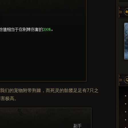
我们的宠物附带荆棘，而死灵的骷髅足足有7只之
伤害极高。