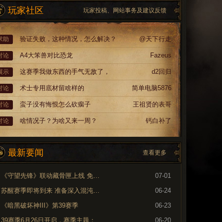
玩家社区
玩家投稿、网站事务及建议反馈
验证失败，这种情况，怎么解决？
@天下行走
求助
A4大笨兽对比恐龙
Fazeus
讨论
这赛季我做东西的手气无敌了，
d2回归
展示
术士专用底材留啥样的
简单电脑5876
讨论
蛮子没有悔恨怎么砍瘸子
王祖贤的表哥
讨论
啥情况子？为啥又来一周？
钙白补了
讨论
最新要闻
查看更多
《守望先锋》联动藏骨匣上线 免费领取专属外观
07-01
苏醒赛季即将到来 准备深入混沌裂隙
06-24
《暗黑破坏神III》第39赛季
06-23
39赛季6月26日开启，赛季主题：奈非天之影
06-20