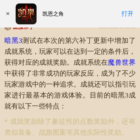
暗黑3测试成就系统介绍及截图展示
打开
凯恩之角
血脸杀手
2011/11/21 07:50:35
暗黑3
测试在本次的第六补丁更新中增加了
成就系统，玩家可以在达到一定的条件后，
获得对应的成就奖励。成就系统在
魔兽世界
中获得了非常成功的玩家反应，成为了不少
玩家游戏中的一种追求。成就还可以指引玩
家进行最基本的游戏体验。目前的暗黑3成
就有以下一些特点：
* 成就奖励除了象征性的点数奖励外，还有
类似装备、战旗图案等其他实际性奖励。