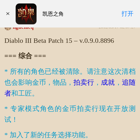
暗黑3测试 Patch15 补丁更新列表
打开
凯恩之角
ngacnlcq
2012/03/17 02:07:27
Diablo III Beta Patch 15 – v.0.9.0.8896
=== 综合 ===
* 所有的角色已经被清除。请注意这次清档
也会影响金币，物品，
拍卖行
，
成就
，
追随
者
和工匠。
* 专家模式角色的金币拍卖行现在开放测
试！
* 加入了新的任务选择功能。