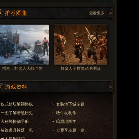
推荐图集
查看更多
插画：野蛮人大战巴尔
野蛮人全技能动图图鉴
游戏资料
仪式祭坛解锁路线
套装地下城专题
一图了解暗黑历史
牧牛杖制作
大秘境怪物手册
暗黑地图学
装饰道具掉落一览
全赛季主题一览
单人速刷蓝门