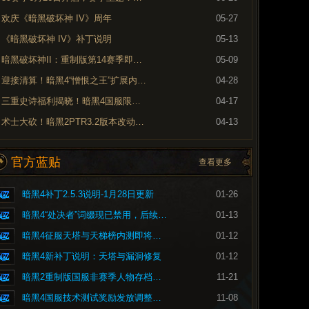
欢庆《暗黑破坏神 IV》周年
05-27
《暗黑破坏神 IV》补丁说明
05-13
暗黑破坏神II：重制版第14赛季即将到来
05-09
迎接清算！暗黑4“憎恨之王”扩展内容现已上线
04-28
三重史诗福利揭晓！暗黑4国服限时免费现已开启
04-17
术士大砍！暗黑2PTR3.2版本改动内容预览
04-13
官方蓝贴
查看更多
暗黑4补丁2.5.3说明-1月28日更新
01-26
暗黑4“处决者”词缀现已禁用，后续将重做
01-13
暗黑4征服天塔与天梯榜内测即将开启
01-12
暗黑4新补丁说明：天塔与漏洞修复
01-12
暗黑2重制版国服非赛季人物存档问题的修复公告
11-21
暗黑4国服技术测试奖励发放调整公告
11-08