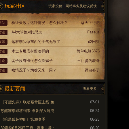
玩家社区
玩家投稿、网站事务及建议反馈
验证失败，这种情况，怎么解决？
@天下行走
求助
A4大笨兽对比恐龙
Fazeus
讨论
这赛季我做东西的手气无敌了，
d2回归
展示
术士专用底材留啥样的
简单电脑5876
讨论
蛮子没有悔恨怎么砍瘸子
王祖贤的表哥
讨论
啥情况子？为啥又来一周？
钙白补了
讨论
最新要闻
查看更多
《守望先锋》联动藏骨匣上线 免费领取专属外观
07-01
苏醒赛季即将到来 准备深入混沌裂隙
06-24
《暗黑破坏神III》第39赛季
06-23
39赛季6月26日开启，赛季主题：奈非天之影
06-20