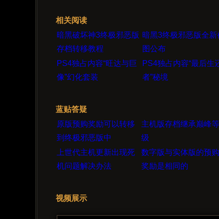
相关阅读
暗黑破坏神3终极邪恶版
暗黑3终极邪恶版全新
存档转移教程
图公布
PS4独占内容“旺达与巨
PS4独占内容“最后生
像”幻化套装
者”秘境
蓝贴答疑
原版预购奖励可以转移
主机版存档继承巅峰
到终极邪恶版中
级
上世代主机更新出现死
数字版与实体版的预
机问题解决办法
奖励是相同的
视频展示