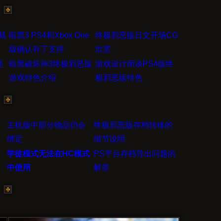
截
暗黑3 PS4和Xbox One
终极邪恶版日文开场CG
版确认补丁支持
欣赏
还
暗黑破坏神3终极邪恶版
游戏设计师谈PS4版终
游戏特色介绍
极邪恶版特色
等
主机版中部分物品仍会
终极邪恶版存档转移的
绑定
细节说明
购
学徒模式无法在HC模式
PS平台存档导出问题的
中使用
解答