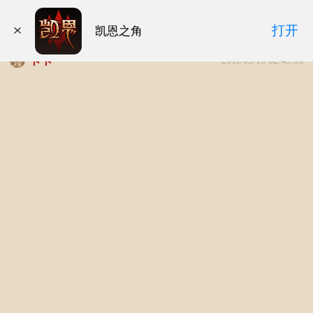
[视频]暗黑2毁灭之王01年E3展宣传片
打开
凯恩之角
卡卡
2011/03/16 02:49:18