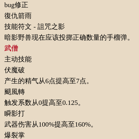
bug修正
復仇箭雨
技能符文 - 詛咒之影
暗影野兽现在应该投掷正确数量的手榴弹。
武僧
主动技能
伏魔破
产生的精气从6点提高至7点。
颶風轉
触发系数从0提高至0.125。
瞬影打
武器伤害从100%提高至160%。
爆裂掌