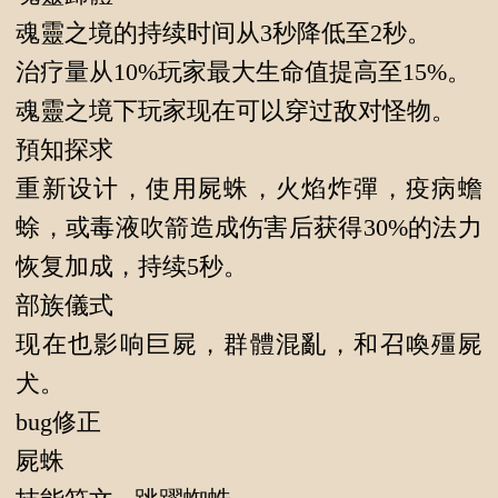
魂靈之境的持续时间从3秒降低至2秒。
治疗量从10%玩家最大生命值提高至15%。
魂靈之境下玩家现在可以穿过敌对怪物。
預知探求
重新设计，使用屍蛛，火焰炸彈，疫病蟾
蜍，或毒液吹箭造成伤害后获得30%的法力
恢复加成，持续5秒。
部族儀式
现在也影响巨屍，群體混亂，和召喚殭屍
犬。
bug修正
屍蛛