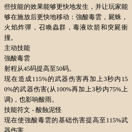
些技能的效果能够更快地发生，并让玩家能
够在施放后更快地移动：強酸毒雲，屍蛛，
火焰炸彈，召喚蟲群，毒液吹箭和突屍衝
撞。
主动技能
強酸毒雲
射程从45码提高至50码。
现在造成115%的武器伤害再加上3秒内15
0%的武器伤害(从100%再加上3秒内75%上
调)，也影响酸雨。
技能符文 - 酸蝕泥怪
现在使強酸毒雲的基础伤害提高至115%武
器伤害。