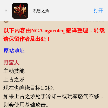
暗黑破坏神3 v.1.0.4.11296 职业改动
打开
凯恩之角
1970/01/01 00:00:00
以下内容由NGA ngacnlcq 翻译整理，转载
请保留作者及出处！
原帖地址
野蛮人
主动技能
上古之矛
现在也缠绕目标1.5秒。
如果上古之矛处于冷却中或玩家怒气不够，
则会使用基础攻击。