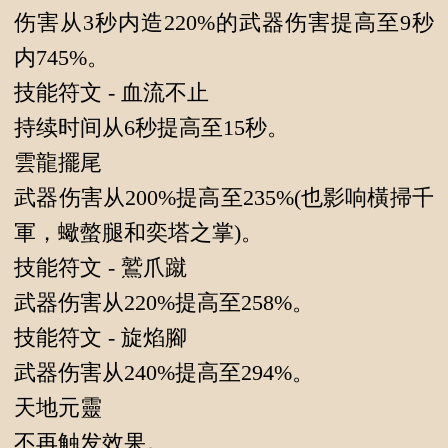
伤害从3秒内造220%的武器伤害提高至9秒
内745%。
技能符文 - 血流不止
持续时间从6秒提高至15秒。
雲龍擺尾
武器伤害从200%提高至235%(也影响橫掃千
軍，蠍螫腿和奕塔之掌)。
技能符文 - 鷲爪蹴
武器伤害从220%提高至258%。
技能符文 - 旋焰腳
武器伤害从240%提高至294%。
天地元靈
不再触发效果。