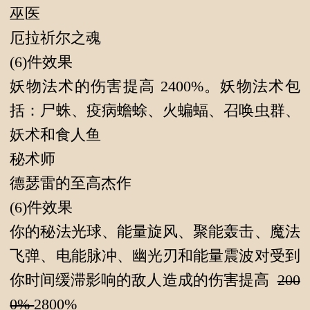
巫医
厄拉祈尔之魂
(6)件效果
妖物法术的伤害提高 2400%。妖物法术包
括：尸蛛、疫病蟾蜍、火蝙蝠、召唤虫群、
妖术和食人鱼
秘术师
德瑟雷的至高杰作
(6)件效果
你的秘法光球、能量旋风、聚能轰击、魔法
飞弹、电能脉冲、幽光刃和能量震波对受到
你时间缓滞影响的敌人造成的伤害提高
200
0%
2800%