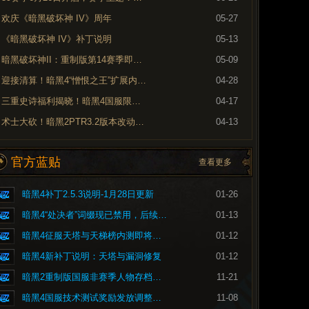
欢庆《暗黑破坏神 IV》周年
05-27
《暗黑破坏神 IV》补丁说明
05-13
暗黑破坏神II：重制版第14赛季即将到来
05-09
迎接清算！暗黑4“憎恨之王”扩展内容现已上线
04-28
三重史诗福利揭晓！暗黑4国服限时免费现已开启
04-17
术士大砍！暗黑2PTR3.2版本改动内容预览
04-13
官方蓝贴
查看更多
暗黑4补丁2.5.3说明-1月28日更新
01-26
暗黑4“处决者”词缀现已禁用，后续将重做
01-13
暗黑4征服天塔与天梯榜内测即将开启
01-12
暗黑4新补丁说明：天塔与漏洞修复
01-12
暗黑2重制版国服非赛季人物存档问题的修复公告
11-21
暗黑4国服技术测试奖励发放调整公告
11-08