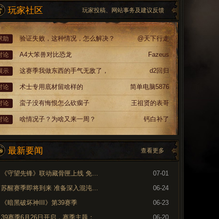
玩家社区
玩家投稿、网站事务及建议反馈
验证失败，这种情况，怎么解决？
@天下行走
求助
A4大笨兽对比恐龙
Fazeus
讨论
这赛季我做东西的手气无敌了，
d2回归
展示
术士专用底材留啥样的
简单电脑5876
讨论
蛮子没有悔恨怎么砍瘸子
王祖贤的表哥
讨论
啥情况子？为啥又来一周？
钙白补了
讨论
最新要闻
查看更多
《守望先锋》联动藏骨匣上线 免费领取专属外观
07-01
苏醒赛季即将到来 准备深入混沌裂隙
06-24
《暗黑破坏神III》第39赛季
06-23
39赛季6月26日开启，赛季主题：奈非天之影
06-20