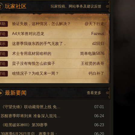
玩家社区
玩家投稿、网站事务及建议反馈
验证失败，这种情况，怎么解决？
@天下行走
求助
A4大笨兽对比恐龙
Fazeus
讨论
这赛季我做东西的手气无敌了，
d2回归
展示
术士专用底材留啥样的
简单电脑5876
讨论
蛮子没有悔恨怎么砍瘸子
王祖贤的表哥
讨论
啥情况子？为啥又来一周？
钙白补了
讨论
最新要闻
查看更多
《守望先锋》联动藏骨匣上线 免费领取专属外观
07-01
苏醒赛季即将到来 准备深入混沌裂隙
06-24
《暗黑破坏神III》第39赛季
06-23
39赛季6月26日开启，赛季主题：奈非天之影
06-20