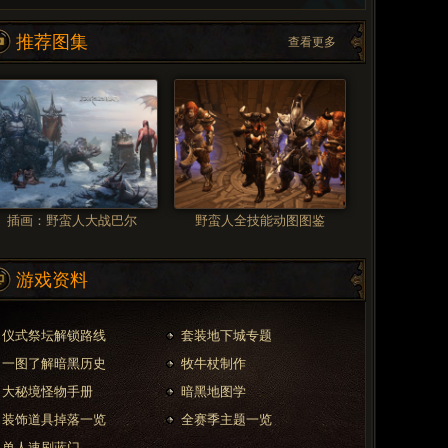
推荐图集
查看更多
插画：野蛮人大战巴尔
野蛮人全技能动图图鉴
游戏资料
仪式祭坛解锁路线
套装地下城专题
一图了解暗黑历史
牧牛杖制作
大秘境怪物手册
暗黑地图学
装饰道具掉落一览
全赛季主题一览
单人速刷蓝门