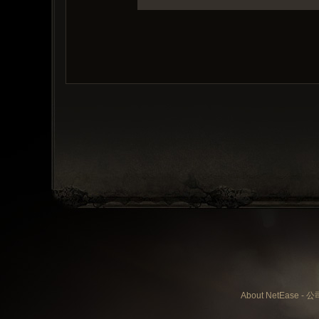
About NetEase
-
公