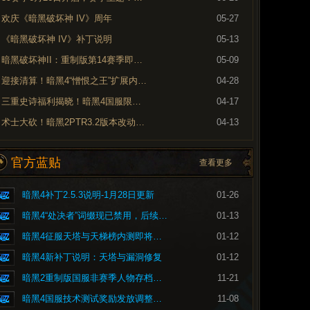
欢庆《暗黑破坏神 IV》周年
05-27
《暗黑破坏神 IV》补丁说明
05-13
暗黑破坏神II：重制版第14赛季即将到来
05-09
迎接清算！暗黑4“憎恨之王”扩展内容现已上线
04-28
三重史诗福利揭晓！暗黑4国服限时免费现已开启
04-17
术士大砍！暗黑2PTR3.2版本改动内容预览
04-13
官方蓝贴
查看更多
暗黑4补丁2.5.3说明-1月28日更新
01-26
暗黑4“处决者”词缀现已禁用，后续将重做
01-13
暗黑4征服天塔与天梯榜内测即将开启
01-12
暗黑4新补丁说明：天塔与漏洞修复
01-12
暗黑2重制版国服非赛季人物存档问题的修复公告
11-21
暗黑4国服技术测试奖励发放调整公告
11-08