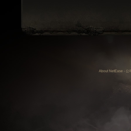
About NetEase
-
公