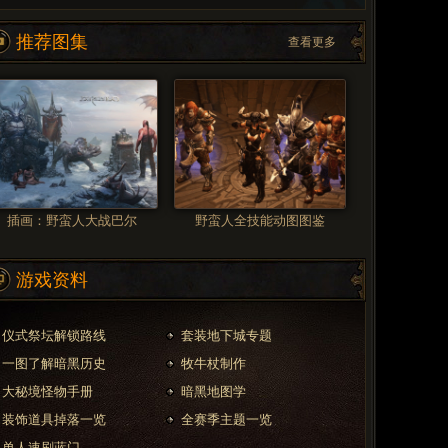
推荐图集
查看更多
插画：野蛮人大战巴尔
野蛮人全技能动图图鉴
游戏资料
仪式祭坛解锁路线
套装地下城专题
一图了解暗黑历史
牧牛杖制作
大秘境怪物手册
暗黑地图学
装饰道具掉落一览
全赛季主题一览
单人速刷蓝门