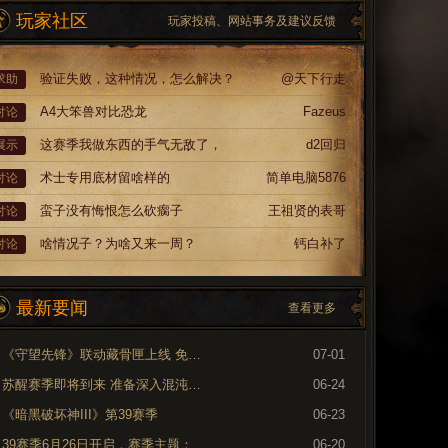
玩家社区
玩家投稿、网站事务及建议反馈
验证失败，这种情况，怎么解决？
@天下行走
求助
A4大笨兽对比恐龙
Fazeus
讨论
这赛季我做东西的手气无敌了，
d2回归
展示
术士专用底材留啥样的
简单电脑5876
讨论
蛮子没有悔恨怎么砍瘸子
王祖贤的表哥
讨论
啥情况子？为啥又来一周？
钙白补了
讨论
最新要闻
查看更多
《守望先锋》联动藏骨匣上线 免费领取专属外观
07-01
苏醒赛季即将到来 准备深入混沌裂隙
06-24
《暗黑破坏神III》第39赛季
06-23
39赛季6月26日开启，赛季主题：奈非天之影
06-20