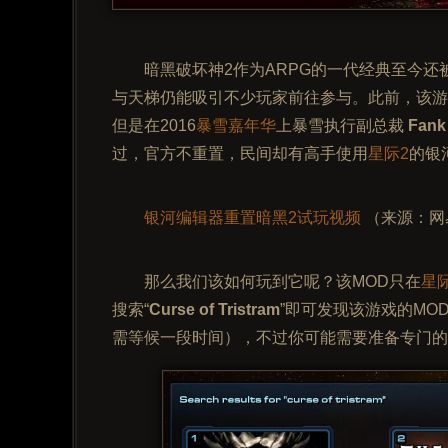
暗黑破坏神2作为ARPG的一代经典至今
与天梯仍能吸引不少玩家前往参与。此前，该游
但是在2016
暴雪嘉年华
上暴雪执行副总裁
Fank
过，官方不重置，民间却有高手使用
星际2
的银
银河编辑器重置暗黑2试玩视频
（来源：网
那么我们该如何玩到它呢？该MOD只在
星
搜索“
Curse of Tristram
”即可发现该游戏的MO
需等候一段时间），不过你可能需要准备专门的