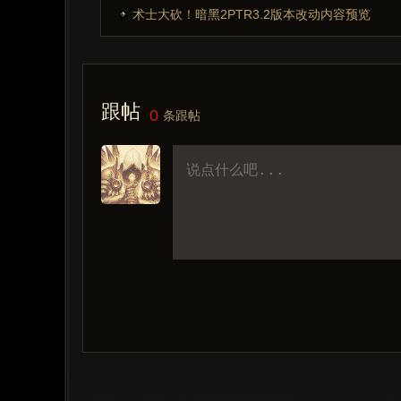
术士大砍！暗黑2PTR3.2版本改动内容预览
跟帖
0
条跟帖