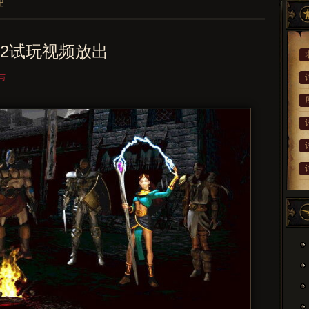
出
2试玩视频放出
与