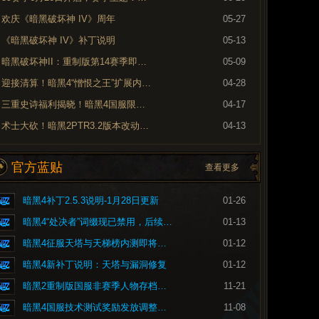
欢庆《暗黑破坏神 IV》周年
05-27
《暗黑破坏神 IV》补丁说明
05-13
暗黑破坏神II：重制版第14赛季即将到来
05-09
迎接清算！暗黑4“憎恨之王”扩展内容现已上线
04-28
三重史诗福利揭晓！暗黑4国服限时免费现已开启
04-17
术士大砍！暗黑2PTR3.2版本改动内容预览
04-13
官方蓝贴
查看更多
暗黑4补丁2.5.3说明-1月28日更新
01-26
暗黑4“处决者”词缀现已禁用，后续将重做
01-13
暗黑4征服天塔与天梯榜内测即将开启
01-12
暗黑4新补丁说明：天塔与漏洞修复
01-12
暗黑2重制版国服非赛季人物存档问题的修复公告
11-21
暗黑4国服技术测试奖励发放调整公告
11-08