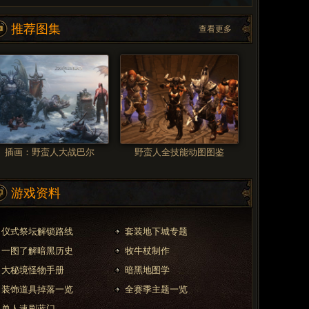
推荐图集
查看更多
插画：野蛮人大战巴尔
野蛮人全技能动图图鉴
游戏资料
仪式祭坛解锁路线
套装地下城专题
一图了解暗黑历史
牧牛杖制作
大秘境怪物手册
暗黑地图学
装饰道具掉落一览
全赛季主题一览
单人速刷蓝门