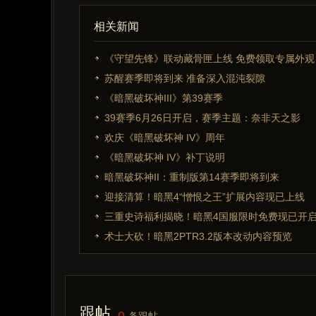
相关新闻
《守望先锋》联动藏骨匣上线 免费领取专属外观
苏醒赛季即将到来 准备深入混沌裂隙
《暗黑破坏神III》第39赛季
39赛季6月26日开启，赛季主题：奈非天之影
欢庆《暗黑破坏神 IV》周年
《暗黑破坏神 IV》补丁说明
暗黑破坏神II：重制版第14赛季即将到来
迎接清算！暗黑4“憎恨之王”扩展内容现已上线
三重史诗福利揭晓！暗黑4国服限时免费现已开
术士大砍！暗黑2PTR3.2版本改动内容预览
跟帖
0
条跟帖