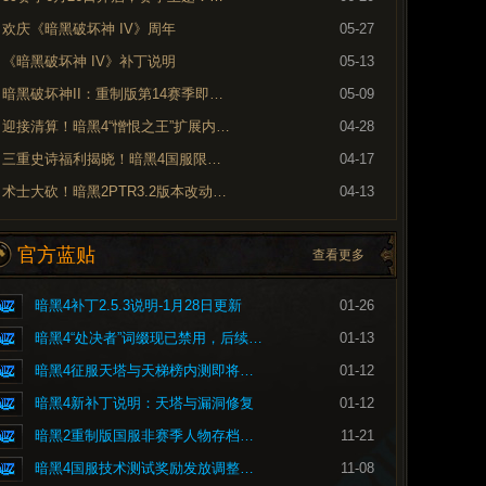
欢庆《暗黑破坏神 IV》周年
05-27
《暗黑破坏神 IV》补丁说明
05-13
暗黑破坏神II：重制版第14赛季即将到来
05-09
迎接清算！暗黑4“憎恨之王”扩展内容现已上线
04-28
三重史诗福利揭晓！暗黑4国服限时免费现已开启
04-17
术士大砍！暗黑2PTR3.2版本改动内容预览
04-13
官方蓝贴
查看更多
暗黑4补丁2.5.3说明-1月28日更新
01-26
暗黑4“处决者”词缀现已禁用，后续将重做
01-13
暗黑4征服天塔与天梯榜内测即将开启
01-12
暗黑4新补丁说明：天塔与漏洞修复
01-12
暗黑2重制版国服非赛季人物存档问题的修复公告
11-21
暗黑4国服技术测试奖励发放调整公告
11-08