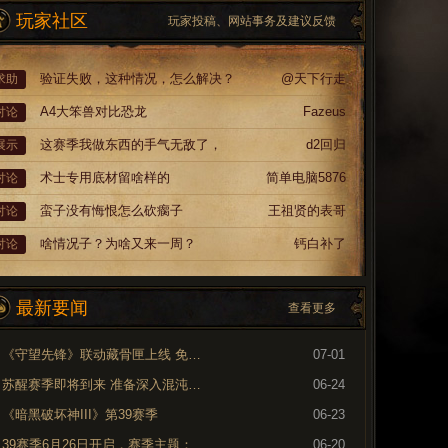
玩家社区
玩家投稿、网站事务及建议反馈
验证失败，这种情况，怎么解决？
@天下行走
求助
A4大笨兽对比恐龙
Fazeus
讨论
这赛季我做东西的手气无敌了，
d2回归
展示
术士专用底材留啥样的
简单电脑5876
讨论
蛮子没有悔恨怎么砍瘸子
王祖贤的表哥
讨论
啥情况子？为啥又来一周？
钙白补了
讨论
最新要闻
查看更多
《守望先锋》联动藏骨匣上线 免费领取专属外观
07-01
苏醒赛季即将到来 准备深入混沌裂隙
06-24
《暗黑破坏神III》第39赛季
06-23
39赛季6月26日开启，赛季主题：奈非天之影
06-20